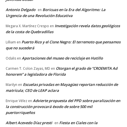
Antonio Delgado
Boricuas en la Era del Algoritmo: La
en
Urgencia de una Revolución Educativa
Investigación revela datos geológicos
Megara X. Martínez Crespo
en
de la costa de Quebradillas
Puerto Rico y el Cisne Negro: El terremoto que pensamos
Lilliam
en
que no sucederá
Aportaciones del museo de reciclaje en Hatillo
Odalis
en
Otorgan el grado de “CROEMITA Ad
Carmen T. Colon Zayas, MD
en
honorem” a legisladora de Florida
Escuelas privadas en Mayagüez reportan reducción de
Marilyn
en
matrícula; CEO de LEAP aclara
Advierte propuesta del PPD sobre paralización en
Enrique Vélez
en
la construcción provocará éxodo de sobre 500 mil
puertorriqueños
Albert Acevedo Díaz presti
Fiesta en Ciales con la
en