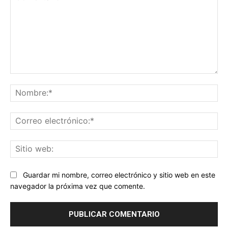
Comentario:
No
Co
ele
Sit
we
Guardar mi nombre, correo electrónico y sitio web en este
navegador la próxima vez que comente.