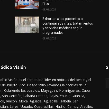
Rico
08/08/2026
Exhortan a los pacientes a
continuar sus citas, tratamientos
y servicios médicos según
programados
08/08/2026
iódico Visión
S
ódico Visión es el semanario líder en noticias del oeste y el
e de Puerto Rico. Desde 1985 llevamos la noticias de la
ón. Cubriendo los pueblos: Mayagüez, Hormigueros, Cabo
, San Germán, Sabana Grande, Lajas, Yauco, Guánica,
co, Rincón, Moca, Aguada, Aguadilla, Isabela, San
stián, Lares, Utuado, Quebradillas, Hatillo, Camuy, Arecibo,