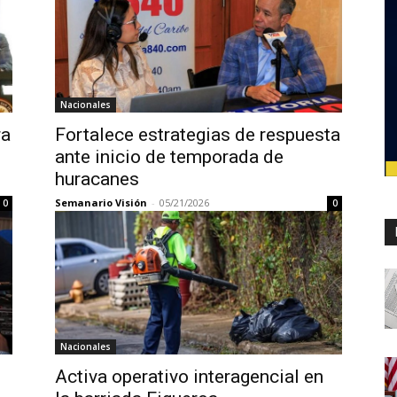
Nacionales
ra
Fortalece estrategias de respuesta
ante inicio de temporada de
huracanes
Semanario Visión
-
05/21/2026
0
0
Nacionales
Activa operativo interagencial en