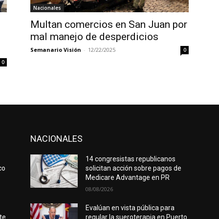
Nacionales
Multan comercios en San Juan por
mal manejo de desperdicios
Semanario Visión
-
12/22/2025
0
0
NACIONALES
14 congresistas republicanos
co
solicitan acción sobre pagos de
Medicare Advantage en PR
08/08/2026
Evalúan en vista pública para
te
regular la sueroterapia en Puerto