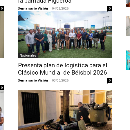
la barriada Figueroa
Semanario Visión
-
04/02/2026
0
0
Nacionales
Presenta plan de logística para el
Clásico Mundial de Béisbol 2026
Semanario Visión
-
03/05/2026
0
0