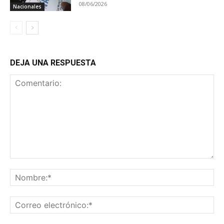
08/06/2026
Nacionales
DEJA UNA RESPUESTA
Comentario:
No
Co
ele