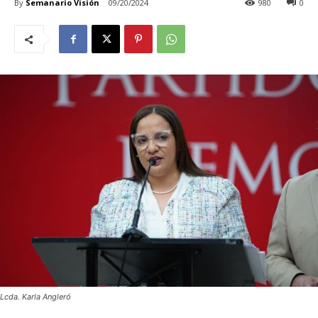
By
Semanario Visión
09/20/2024
980
0
Lcda. Karla Angleró