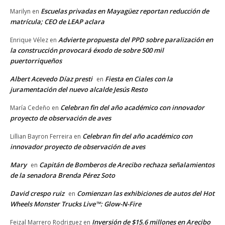
Escuelas privadas en Mayagüez reportan reducción de
Marilyn
en
matrícula; CEO de LEAP aclara
Advierte propuesta del PPD sobre paralización en
Enrique Vélez
en
la construcción provocará éxodo de sobre 500 mil
puertorriqueños
Albert Acevedo Díaz presti
Fiesta en Ciales con la
en
juramentación del nuevo alcalde Jesús Resto
Celebran fin del año académico con innovador
María Cedeño
en
proyecto de observación de aves
Celebran fin del año académico con
Lillian Bayron Ferreira
en
innovador proyecto de observación de aves
Mary
Capitán de Bomberos de Arecibo rechaza señalamientos
en
de la senadora Brenda Pérez Soto
David crespo ruiz
Comienzan las exhibiciones de autos del Hot
en
Wheels Monster Trucks Live™: Glow-N-Fire
Inversión de $15.6 millones en Arecibo
Feizal Marrero Rodriguez
en