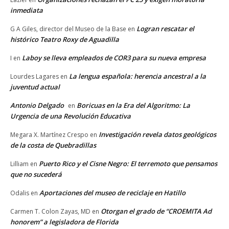
inmediata
Logran rescatar el
G A Giles, director del Museo de la Base
en
histórico Teatro Roxy de Aguadilla
Laboy se lleva empleados de COR3 para su nueva empresa
I
en
La lengua española: herencia ancestral a la
Lourdes Lagares
en
juventud actual
Antonio Delgado
Boricuas en la Era del Algoritmo: La
en
Urgencia de una Revolución Educativa
Investigación revela datos geológicos
Megara X. Martínez Crespo
en
de la costa de Quebradillas
Puerto Rico y el Cisne Negro: El terremoto que pensamos
Lilliam
en
que no sucederá
Aportaciones del museo de reciclaje en Hatillo
Odalis
en
Otorgan el grado de “CROEMITA Ad
Carmen T. Colon Zayas, MD
en
honorem” a legisladora de Florida