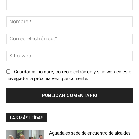
Comentario:
No
Co
ele
Sit
we
Guardar mi nombre, correo electrónico y sitio web en este
navegador la próxima vez que comente.
LAS MÁS LEÍDAS
Aguada es sede de encuentro de alcaldes