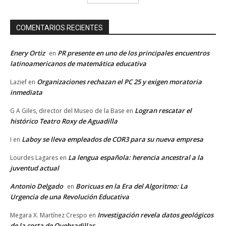
COMENTARIOS RECIENTES
Enery Ortiz
PR presente en uno de los principales encuentros
en
latinoamericanos de matemática educativa
Organizaciones rechazan el PC 25 y exigen moratoria
Lazief
en
inmediata
Logran rescatar el
G A Giles, director del Museo de la Base
en
histórico Teatro Roxy de Aguadilla
Laboy se lleva empleados de COR3 para su nueva empresa
I
en
La lengua española: herencia ancestral a la
Lourdes Lagares
en
juventud actual
Antonio Delgado
Boricuas en la Era del Algoritmo: La
en
Urgencia de una Revolución Educativa
Investigación revela datos geológicos
Megara X. Martínez Crespo
en
de la costa de Quebradillas