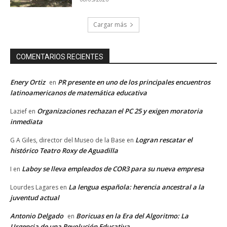
Cargar más
COMENTARIOS RECIENTES
Enery Ortiz
PR presente en uno de los principales encuentros
en
latinoamericanos de matemática educativa
Organizaciones rechazan el PC 25 y exigen moratoria
Lazief
en
inmediata
Logran rescatar el
G A Giles, director del Museo de la Base
en
histórico Teatro Roxy de Aguadilla
Laboy se lleva empleados de COR3 para su nueva empresa
I
en
La lengua española: herencia ancestral a la
Lourdes Lagares
en
juventud actual
Antonio Delgado
Boricuas en la Era del Algoritmo: La
en
Urgencia de una Revolución Educativa