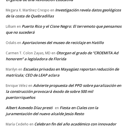
Investigación revela datos geológicos
Megara X. Martínez Crespo
en
de la costa de Quebradillas
Puerto Rico y el Cisne Negro: El terremoto que pensamos
Lilliam
en
que no sucederá
Aportaciones del museo de reciclaje en Hatillo
Odalis
en
Otorgan el grado de “CROEMITA Ad
Carmen T. Colon Zayas, MD
en
honorem” a legisladora de Florida
Escuelas privadas en Mayagüez reportan reducción de
Marilyn
en
matrícula; CEO de LEAP aclara
Advierte propuesta del PPD sobre paralización en
Enrique Vélez
en
la construcción provocará éxodo de sobre 500 mil
puertorriqueños
Albert Acevedo Díaz presti
Fiesta en Ciales con la
en
juramentación del nuevo alcalde Jesús Resto
Celebran fin del año académico con innovador
María Cedeño
en