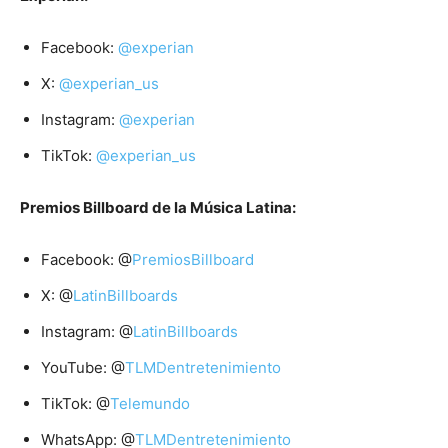
Facebook:
@experian
X:
@experian_us
Instagram:
@experian
TikTok:
@experian_us
Premios Billboard de la Música Latina:
Facebook: @
PremiosBillboard
X: @
LatinBillboards
Instagram: @
LatinBillboards
YouTube: @
TLMDentretenimiento
TikTok: @
Telemundo
WhatsApp: @
TLMDentretenimiento