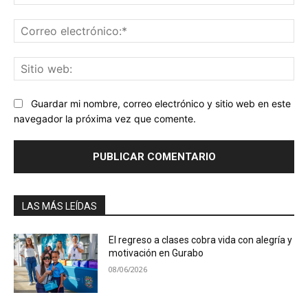
Co
ele
Sit
we
Guardar mi nombre, correo electrónico y sitio web en este
navegador la próxima vez que comente.
LAS MÁS LEÍDAS
El regreso a clases cobra vida con alegría y
motivación en Gurabo
08/06/2026