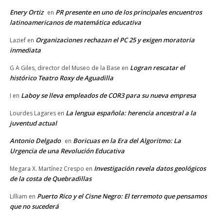
Enery Ortiz
PR presente en uno de los principales encuentros
en
latinoamericanos de matemática educativa
Organizaciones rechazan el PC 25 y exigen moratoria
Lazief
en
inmediata
Logran rescatar el
G A Giles, director del Museo de la Base
en
histórico Teatro Roxy de Aguadilla
Laboy se lleva empleados de COR3 para su nueva empresa
I
en
La lengua española: herencia ancestral a la
Lourdes Lagares
en
juventud actual
Antonio Delgado
Boricuas en la Era del Algoritmo: La
en
Urgencia de una Revolución Educativa
Investigación revela datos geológicos
Megara X. Martínez Crespo
en
de la costa de Quebradillas
Puerto Rico y el Cisne Negro: El terremoto que pensamos
Lilliam
en
que no sucederá