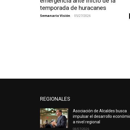
emergencia ante inicio de la
temporada de huracanes
Semanario Visión
-
05/27/2026
REGIONALES
Asociación de Alcaldes busca
impulsar el desarrollo económi
a nivel regional
08/07/2026