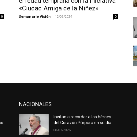
en edad temprana con la iniciativa
«Ciudad Amiga de la Niñez»
Semanario Visión
-
12/09/2024
0
0
NACIONALES
Invitan a recordar a los héroes
co
del Corazón Púrpura en su día
08/07/2026