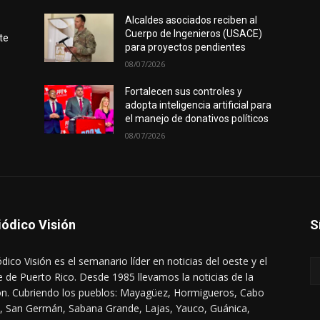
Alcaldes asociados reciben al
Cuerpo de Ingenieros (USACE)
te
para proyectos pendientes
08/07/2026
Fortalecen sus controles y
adopta inteligencia artificial para
el manejo de donativos políticos
08/07/2026
iódico Visión
S
ódico Visión es el semanario líder en noticias del oeste y el
e de Puerto Rico. Desde 1985 llevamos la noticias de la
ón. Cubriendo los pueblos: Mayagüez, Hormigueros, Cabo
, San Germán, Sabana Grande, Lajas, Yauco, Guánica,