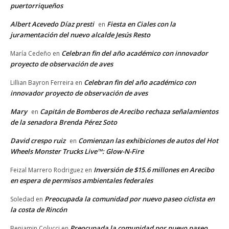
puertorriqueños
Albert Acevedo Díaz presti
Fiesta en Ciales con la
en
juramentación del nuevo alcalde Jesús Resto
Celebran fin del año académico con innovador
María Cedeño
en
proyecto de observación de aves
Celebran fin del año académico con
Lillian Bayron Ferreira
en
innovador proyecto de observación de aves
Mary
Capitán de Bomberos de Arecibo rechaza señalamientos
en
de la senadora Brenda Pérez Soto
David crespo ruiz
Comienzan las exhibiciones de autos del Hot
en
Wheels Monster Trucks Live™: Glow-N-Fire
Inversión de $15.6 millones en Arecibo
Feizal Marrero Rodriguez
en
en espera de permisos ambientales federales
Preocupada la comunidad por nuevo paseo ciclista en
Soledad
en
la costa de Rincón
Preocupada la comunidad por nuevo paseo
Benjamin Colucci
en