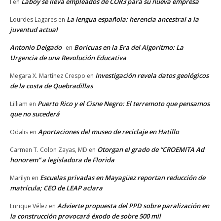
Laboy se lleva empleados de COR3 para su nueva empresa
I
en
La lengua española: herencia ancestral a la
Lourdes Lagares
en
juventud actual
Antonio Delgado
Boricuas en la Era del Algoritmo: La
en
Urgencia de una Revolución Educativa
Investigación revela datos geológicos
Megara X. Martínez Crespo
en
de la costa de Quebradillas
Puerto Rico y el Cisne Negro: El terremoto que pensamos
Lilliam
en
que no sucederá
Aportaciones del museo de reciclaje en Hatillo
Odalis
en
Otorgan el grado de “CROEMITA Ad
Carmen T. Colon Zayas, MD
en
honorem” a legisladora de Florida
Escuelas privadas en Mayagüez reportan reducción de
Marilyn
en
matrícula; CEO de LEAP aclara
Advierte propuesta del PPD sobre paralización en
Enrique Vélez
en
la construcción provocará éxodo de sobre 500 mil