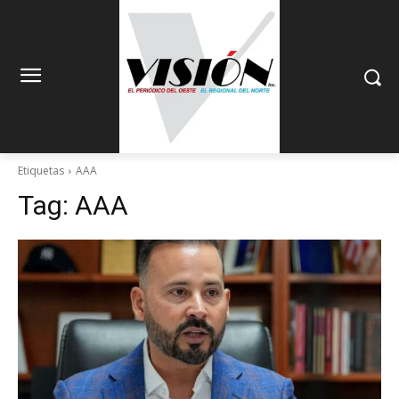
Etiquetas
AAA
Tag:
AAA