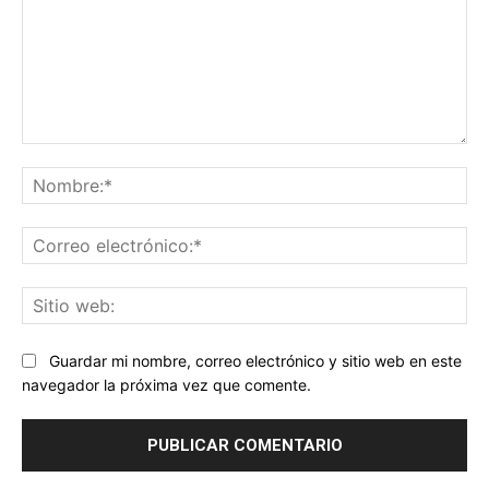
Comentario:
No
Co
ele
Sit
we
Guardar mi nombre, correo electrónico y sitio web en este
navegador la próxima vez que comente.