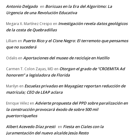
Antonio Delgado
Boricuas en la Era del Algoritmo: La
en
Urgencia de una Revolución Educativa
Investigación revela datos geológicos
Megara X. Martínez Crespo
en
de la costa de Quebradillas
Puerto Rico y el Cisne Negro: El terremoto que pensamos
Lilliam
en
que no sucederá
Aportaciones del museo de reciclaje en Hatillo
Odalis
en
Otorgan el grado de “CROEMITA Ad
Carmen T. Colon Zayas, MD
en
honorem” a legisladora de Florida
Escuelas privadas en Mayagüez reportan reducción de
Marilyn
en
matrícula; CEO de LEAP aclara
Advierte propuesta del PPD sobre paralización en
Enrique Vélez
en
la construcción provocará éxodo de sobre 500 mil
puertorriqueños
Albert Acevedo Díaz presti
Fiesta en Ciales con la
en
juramentación del nuevo alcalde Jesús Resto