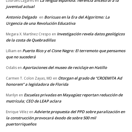
La lengua española: herencia ancestral a la
Lourdes Lagares
en
juventud actual
Antonio Delgado
Boricuas en la Era del Algoritmo: La
en
Urgencia de una Revolución Educativa
Investigación revela datos geológicos
Megara X. Martínez Crespo
en
de la costa de Quebradillas
Puerto Rico y el Cisne Negro: El terremoto que pensamos
Lilliam
en
que no sucederá
Aportaciones del museo de reciclaje en Hatillo
Odalis
en
Otorgan el grado de “CROEMITA Ad
Carmen T. Colon Zayas, MD
en
honorem” a legisladora de Florida
Escuelas privadas en Mayagüez reportan reducción de
Marilyn
en
matrícula; CEO de LEAP aclara
Advierte propuesta del PPD sobre paralización en
Enrique Vélez
en
la construcción provocará éxodo de sobre 500 mil
puertorriqueños