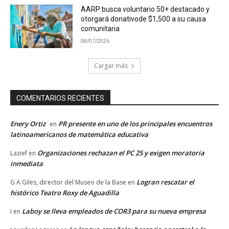
AARP busca voluntario 50+ destacado y
otorgará donativode $1,500 a su causa
comunitaria
08/07/2026
Cargar más
COMENTARIOS RECIENTES
Enery Ortiz
PR presente en uno de los principales encuentros
en
latinoamericanos de matemática educativa
Organizaciones rechazan el PC 25 y exigen moratoria
Lazief
en
inmediata
Logran rescatar el
G A Giles, director del Museo de la Base
en
histórico Teatro Roxy de Aguadilla
Laboy se lleva empleados de COR3 para su nueva empresa
I
en