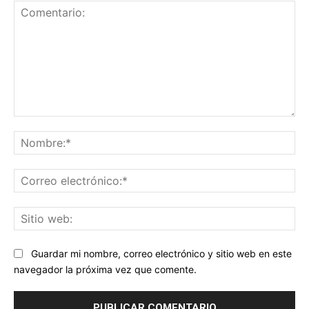
Comentario:
No
Co
ele
Sit
we
Guardar mi nombre, correo electrónico y sitio web en este
navegador la próxima vez que comente.