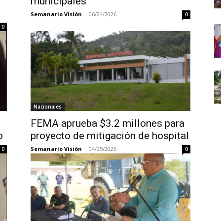
municipales
Semanario Visión
-
06/24/2026
0
0
Nacionales
FEMA aprueba $3.2 millones para
o
proyecto de mitigación de hospital
Semanario Visión
-
04/25/2026
0
0