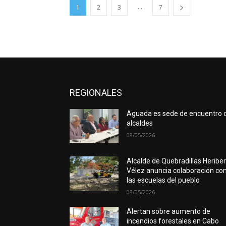
...
1
2
3
7
REGIONALES
Aguada es sede de encuentro 
alcaldes
08/05/2026
Alcalde de Quebradillas Heribe
Vélez anuncia colaboración co
las escuelas del pueblo
08/05/2026
Alertan sobre aumento de
incendios forestales en Cabo