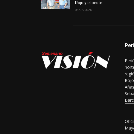
Rojo y el oeste
08/05/2026
Per
Peri
nort
regi
Rojo
Añas
Seba
Barc
Ofic
Maya