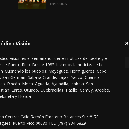
08/05/2026
iódico Visión
S
ódico Visión es el semanario líder en noticias del oeste y el
e de Puerto Rico. Desde 1985 llevamos la noticias de la
ón. Cubriendo los pueblos: Mayagüez, Hormigueros, Cabo
, San Germán, Sabana Grande, Lajas, Yauco, Guánica,
co, Rincón, Moca, Aguada, Aguadilla, Isabela, San
stián, Lares, Utuado, Quebradillas, Hatillo, Camuy, Arecibo,
eloneta y Florida.
ina Central: Calle Ramón Emeterio Betances Sur #178
guez, Puerto Rico 00680 TEL: (787) 834-6829