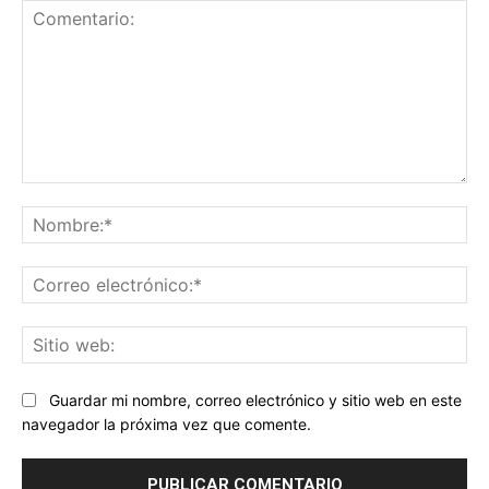
Comentario:
No
Co
ele
Sit
we
Guardar mi nombre, correo electrónico y sitio web en este
navegador la próxima vez que comente.