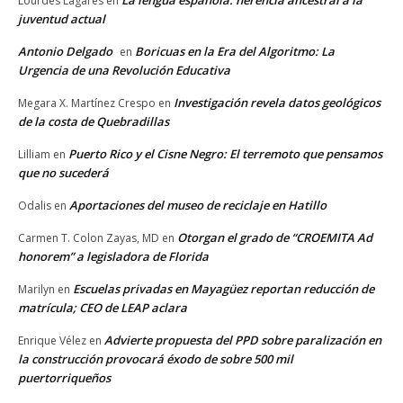
La lengua española: herencia ancestral a la
Lourdes Lagares
en
juventud actual
Antonio Delgado
Boricuas en la Era del Algoritmo: La
en
Urgencia de una Revolución Educativa
Investigación revela datos geológicos
Megara X. Martínez Crespo
en
de la costa de Quebradillas
Puerto Rico y el Cisne Negro: El terremoto que pensamos
Lilliam
en
que no sucederá
Aportaciones del museo de reciclaje en Hatillo
Odalis
en
Otorgan el grado de “CROEMITA Ad
Carmen T. Colon Zayas, MD
en
honorem” a legisladora de Florida
Escuelas privadas en Mayagüez reportan reducción de
Marilyn
en
matrícula; CEO de LEAP aclara
Advierte propuesta del PPD sobre paralización en
Enrique Vélez
en
la construcción provocará éxodo de sobre 500 mil
puertorriqueños