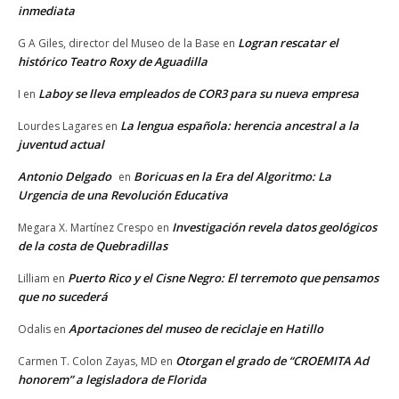
inmediata
Logran rescatar el
G A Giles, director del Museo de la Base
en
histórico Teatro Roxy de Aguadilla
Laboy se lleva empleados de COR3 para su nueva empresa
I
en
La lengua española: herencia ancestral a la
Lourdes Lagares
en
juventud actual
Antonio Delgado
Boricuas en la Era del Algoritmo: La
en
Urgencia de una Revolución Educativa
Investigación revela datos geológicos
Megara X. Martínez Crespo
en
de la costa de Quebradillas
Puerto Rico y el Cisne Negro: El terremoto que pensamos
Lilliam
en
que no sucederá
Aportaciones del museo de reciclaje en Hatillo
Odalis
en
Otorgan el grado de “CROEMITA Ad
Carmen T. Colon Zayas, MD
en
honorem” a legisladora de Florida