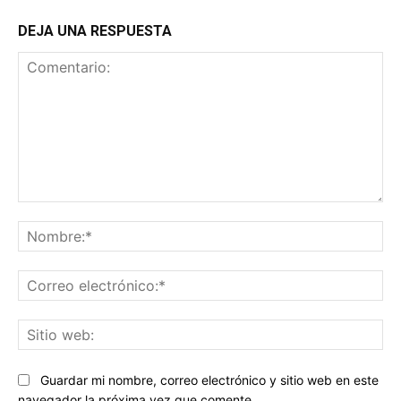
DEJA UNA RESPUESTA
Comentario:
No
Co
ele
Sit
we
Guardar mi nombre, correo electrónico y sitio web en este
navegador la próxima vez que comente.