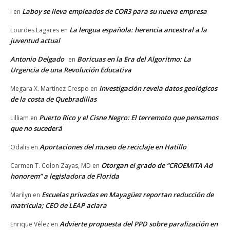
Laboy se lleva empleados de COR3 para su nueva empresa
I
en
La lengua española: herencia ancestral a la
Lourdes Lagares
en
juventud actual
Antonio Delgado
Boricuas en la Era del Algoritmo: La
en
Urgencia de una Revolución Educativa
Investigación revela datos geológicos
Megara X. Martínez Crespo
en
de la costa de Quebradillas
Puerto Rico y el Cisne Negro: El terremoto que pensamos
Lilliam
en
que no sucederá
Aportaciones del museo de reciclaje en Hatillo
Odalis
en
Otorgan el grado de “CROEMITA Ad
Carmen T. Colon Zayas, MD
en
honorem” a legisladora de Florida
Escuelas privadas en Mayagüez reportan reducción de
Marilyn
en
matrícula; CEO de LEAP aclara
Advierte propuesta del PPD sobre paralización en
Enrique Vélez
en