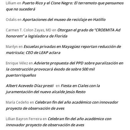
Puerto Rico y el Cisne Negro: El terremoto que pensamos
Lilliam
en
que no sucederá
Aportaciones del museo de reciclaje en Hatillo
Odalis
en
Otorgan el grado de “CROEMITA Ad
Carmen T. Colon Zayas, MD
en
honorem” a legisladora de Florida
Escuelas privadas en Mayagüez reportan reducción de
Marilyn
en
matrícula; CEO de LEAP aclara
Advierte propuesta del PPD sobre paralización en
Enrique Vélez
en
la construcción provocará éxodo de sobre 500 mil
puertorriqueños
Albert Acevedo Díaz presti
Fiesta en Ciales con la
en
juramentación del nuevo alcalde Jesús Resto
Celebran fin del año académico con innovador
María Cedeño
en
proyecto de observación de aves
Celebran fin del año académico con
Lillian Bayron Ferreira
en
innovador proyecto de observación de aves