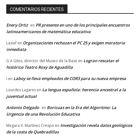
COMENTARIOS RECIENTES
Enery Ortiz
PR presente en uno de los principales encuentros
en
latinoamericanos de matemática educativa
Organizaciones rechazan el PC 25 y exigen moratoria
Lazief
en
inmediata
Logran rescatar el
G A Giles, director del Museo de la Base
en
histórico Teatro Roxy de Aguadilla
Laboy se lleva empleados de COR3 para su nueva empresa
I
en
La lengua española: herencia ancestral a la
Lourdes Lagares
en
juventud actual
Antonio Delgado
Boricuas en la Era del Algoritmo: La
en
Urgencia de una Revolución Educativa
Investigación revela datos geológicos
Megara X. Martínez Crespo
en
de la costa de Quebradillas