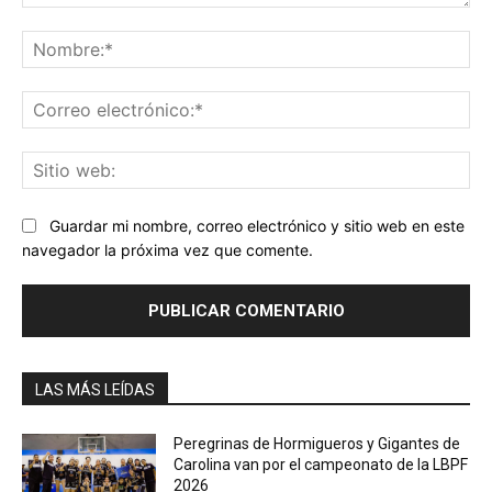
Comentario:
No
Co
ele
Sit
we
Guardar mi nombre, correo electrónico y sitio web en este
navegador la próxima vez que comente.
LAS MÁS LEÍDAS
Peregrinas de Hormigueros y Gigantes de
Carolina van por el campeonato de la LBPF
2026