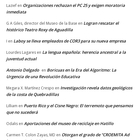
Organizaciones rechazan el PC 25 y exigen moratoria
Lazief
en
inmediata
Logran rescatar el
G A Giles, director del Museo de la Base
en
histórico Teatro Roxy de Aguadilla
Laboy se lleva empleados de COR3 para su nueva empresa
I
en
La lengua española: herencia ancestral a la
Lourdes Lagares
en
juventud actual
Antonio Delgado
Boricuas en la Era del Algoritmo: La
en
Urgencia de una Revolución Educativa
Investigación revela datos geológicos
Megara X. Martínez Crespo
en
de la costa de Quebradillas
Puerto Rico y el Cisne Negro: El terremoto que pensamos
Lilliam
en
que no sucederá
Aportaciones del museo de reciclaje en Hatillo
Odalis
en
Otorgan el grado de “CROEMITA Ad
Carmen T. Colon Zayas, MD
en