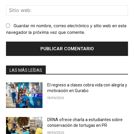
Sit
we
Guardar mi nombre, correo electrónico y sitio web en este
navegador la próxima vez que comente.
LAS MÁS LEÍDAS
El regreso a clases cobra vida con alegría y
motivación en Gurabo
08/06/2026
DRNA ofrece charla a estudiantes sobre
conservación de tortugas en PR
08/06/2026