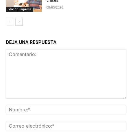
clases
08/05/2026
Edición impresa
DEJA UNA RESPUESTA
Comentario:
No
Co
ele