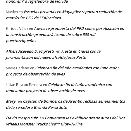
honorem” a legisladora de Florida
Escuelas privadas en Mayagüez reportan reducción de
Marilyn
en
matrícula; CEO de LEAP aclara
Advierte propuesta del PPD sobre paralización en
Enrique Vélez
en
la construcción provocará éxodo de sobre 500 mil
puertorriqueños
Albert Acevedo Díaz presti
Fiesta en Ciales con la
en
juramentación del nuevo alcalde Jesús Resto
Celebran fin del año académico con innovador
María Cedeño
en
proyecto de observación de aves
Celebran fin del año académico con
Lillian Bayron Ferreira
en
innovador proyecto de observación de aves
Mary
Capitán de Bomberos de Arecibo rechaza señalamientos
en
de la senadora Brenda Pérez Soto
David crespo ruiz
Comienzan las exhibiciones de autos del Hot
en
Wheels Monster Trucks Live™: Glow-N-Fire