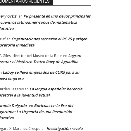
COMENTARIOS RECIENTES
ery Ortiz
PR presente en uno de los principales
en
cuentros latinoamericanos de matemática
ucativa
Organizaciones rechazan el PC 25 y exigen
zief
en
ratoria inmediata
Logran
A Giles, director del Museo de la Base
en
scatar el histórico Teatro Roxy de Aguadilla
Laboy se lleva empleados de COR3 para su
n
ueva empresa
La lengua española: herencia
urdes Lagares
en
cestral a la juventud actual
tonio Delgado
Boricuas en la Era del
en
goritmo: La Urgencia de una Revolución
ucativa
Investigación revela
gara X. Martínez Crespo
en