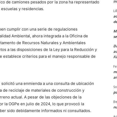
in
ico de camiones pesados por la zona ha representado
 escuelas y residencias.
Li
ac
de
ben cumplir con una serie de regulaciones
M
lidad Ambiental, ahora integrada a la Oficina de
se
rtamento de Recursos Naturales y Ambientales
Da
os a las disposiciones de la Ley para la Reducción y
au
ue establece criterios para el manejo responsable de
Fi
Fe
mi
am
 solicitó una enmienda a una consulta de ubicación
So
 de reciclaje de materiales de construcción y
pa
rreno actual. A pesar de las objeciones de la
Be
 la OGPe en julio de 2024, lo que provocó la
nu
aber sido debidamente informados ni consultados.
Ad