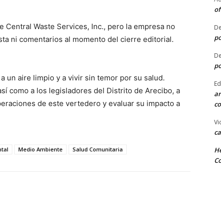
of
e Central Waste Services, Inc., pero la empresa no
De
po
ta ni comentarios al momento del cierre editorial.
De
po
 un aire limpio y a vivir sin temor por su salud.
Ed
í como a los legisladores del Distrito de Arecibo, a
ar
operaciones de este vertedero y evaluar su impacto a
co
Vi
ca
tal
Medio Ambiente
Salud Comunitaria
He
Co