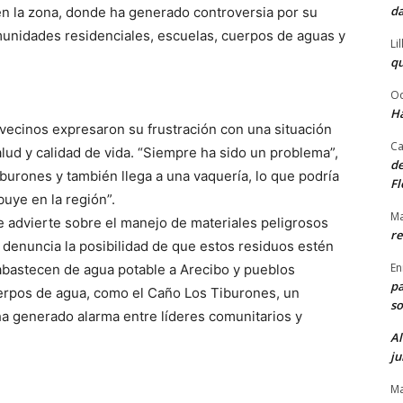
da
n la zona, donde ha generado controversia por su
munidades residenciales, escuelas, cuerpos de aguas y
Li
qu
Od
Ha
 vecinos expresaron su frustración con una situación
Ca
lud y calidad de vida. “Siempre ha sido un problema”,
de
iburones y también llega a una vaquería, lo que podría
Fl
buye en la región”.
Ma
e advierte sobre el manejo de materiales peligrosos
re
 denuncia la posibilidad de que estos residuos estén
En
bastecen de agua potable a Arecibo y pueblos
pa
uerpos de agua, como el Caño Los Tiburones, un
so
ha generado alarma entre líderes comunitarios y
Al
ju
Ma