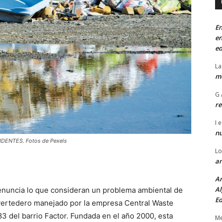
En
en
ed
La
mo
G 
re
I
e
n
ENTES. Fotos de Pexels
Lo
an
An
Al
nuncia lo que consideran un problema ambiental de
Ed
l vertedero manejado por la empresa Central Waste
83 del barrio Factor. Fundada en el año 2000, esta
Me