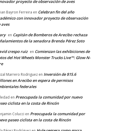
novador proyecto de observación de aves
Celebran fin del año
llian Bayron Ferreira
en
adémico con innovador proyecto de observación
 aves
ary
Capitán de Bomberos de Arecibo rechaza
en
ñalamientos de la senadora Brenda Pérez Soto
vid crespo ruiz
Comienzan las exhibiciones de
en
tos del Hot Wheels Monster Trucks Live™: Glow-N-
re
Inversión de $15.6
izal Marrero Rodriguez
en
llones en Arecibo en espera de permisos
bientales federales
Preocupada la comunidad por nuevo
ledad
en
seo ciclista en la costa de Rincón
Preocupada la comunidad por
njamin Colucci
en
evo paseo ciclista en la costa de Rincón
Hule regresa como gorra
a Pérez Rodríguez
en