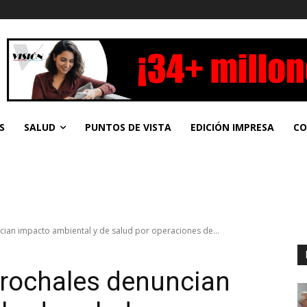
S
SALUD
PUNTOS DE VISTA
EDICIÓN IMPRESA
CO
ian impacto ambiental y de salud por operaciones de...
rrochales denuncian