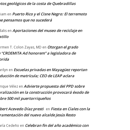
tos geológicos de la costa de Quebradillas
Puerto Rico y el Cisne Negro: El terremoto
lliam
en
e pensamos que no sucederá
Aportaciones del museo de reciclaje en
alis
en
tillo
Otorgan el grado
rmen T. Colon Zayas, MD
en
 “CROEMITA Ad honorem” a legisladora de
orida
Escuelas privadas en Mayagüez reportan
rilyn
en
ducción de matrícula; CEO de LEAP aclara
Advierte propuesta del PPD sobre
rique Vélez
en
ralización en la construcción provocará éxodo de
bre 500 mil puertorriqueños
bert Acevedo Díaz presti
Fiesta en Ciales con la
en
ramentación del nuevo alcalde Jesús Resto
Celebran fin del año académico con
ría Cedeño
en