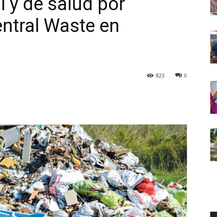
 y de salud por
ntral Waste en
823
0