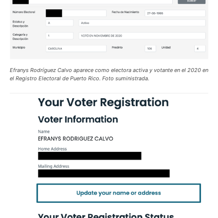
Efranys Rodríguez Calvo aparece como electora activa y votante en el 2020 en
el Registro Electoral de Puerto Rico. Foto suministrada.