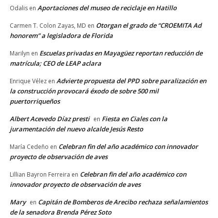
Aportaciones del museo de reciclaje en Hatillo
Odalis
en
Otorgan el grado de “CROEMITA Ad
Carmen T. Colon Zayas, MD
en
honorem” a legisladora de Florida
Escuelas privadas en Mayagüez reportan reducción de
Marilyn
en
matrícula; CEO de LEAP aclara
Advierte propuesta del PPD sobre paralización en
Enrique Vélez
en
la construcción provocará éxodo de sobre 500 mil
puertorriqueños
Albert Acevedo Díaz presti
Fiesta en Ciales con la
en
juramentación del nuevo alcalde Jesús Resto
Celebran fin del año académico con innovador
María Cedeño
en
proyecto de observación de aves
Celebran fin del año académico con
Lillian Bayron Ferreira
en
innovador proyecto de observación de aves
Mary
Capitán de Bomberos de Arecibo rechaza señalamientos
en
de la senadora Brenda Pérez Soto