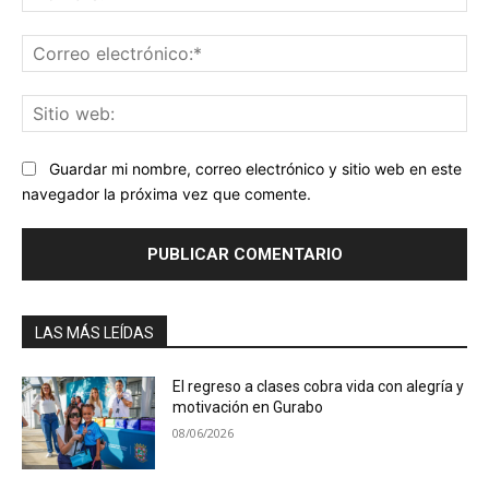
Co
ele
Sit
we
Guardar mi nombre, correo electrónico y sitio web en este
navegador la próxima vez que comente.
LAS MÁS LEÍDAS
El regreso a clases cobra vida con alegría y
motivación en Gurabo
08/06/2026