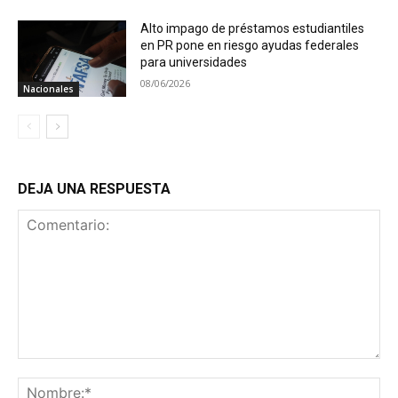
Alto impago de préstamos estudiantiles
en PR pone en riesgo ayudas federales
para universidades
08/06/2026
Nacionales
DEJA UNA RESPUESTA
Comentario:
No