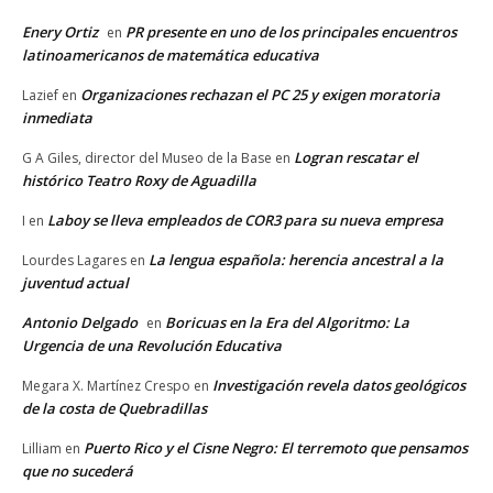
Enery Ortiz
PR presente en uno de los principales encuentros
en
latinoamericanos de matemática educativa
Organizaciones rechazan el PC 25 y exigen moratoria
Lazief
en
inmediata
Logran rescatar el
G A Giles, director del Museo de la Base
en
histórico Teatro Roxy de Aguadilla
Laboy se lleva empleados de COR3 para su nueva empresa
I
en
La lengua española: herencia ancestral a la
Lourdes Lagares
en
juventud actual
Antonio Delgado
Boricuas en la Era del Algoritmo: La
en
Urgencia de una Revolución Educativa
Investigación revela datos geológicos
Megara X. Martínez Crespo
en
de la costa de Quebradillas
Puerto Rico y el Cisne Negro: El terremoto que pensamos
Lilliam
en
que no sucederá