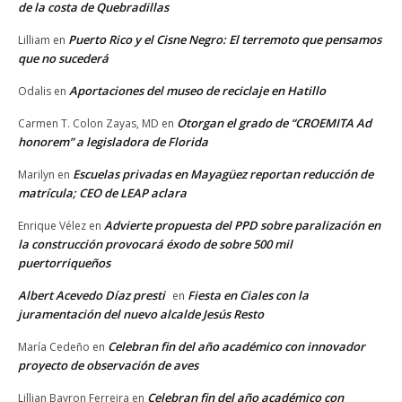
de la costa de Quebradillas
Puerto Rico y el Cisne Negro: El terremoto que pensamos
Lilliam
en
que no sucederá
Aportaciones del museo de reciclaje en Hatillo
Odalis
en
Otorgan el grado de “CROEMITA Ad
Carmen T. Colon Zayas, MD
en
honorem” a legisladora de Florida
Escuelas privadas en Mayagüez reportan reducción de
Marilyn
en
matrícula; CEO de LEAP aclara
Advierte propuesta del PPD sobre paralización en
Enrique Vélez
en
la construcción provocará éxodo de sobre 500 mil
puertorriqueños
Albert Acevedo Díaz presti
Fiesta en Ciales con la
en
juramentación del nuevo alcalde Jesús Resto
Celebran fin del año académico con innovador
María Cedeño
en
proyecto de observación de aves
Celebran fin del año académico con
Lillian Bayron Ferreira
en