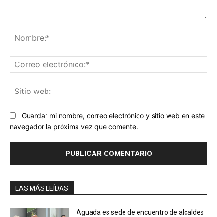
Comentario:
No
Co
ele
Sit
we
Guardar mi nombre, correo electrónico y sitio web en este
navegador la próxima vez que comente.
LAS MÁS LEÍDAS
Aguada es sede de encuentro de alcaldes