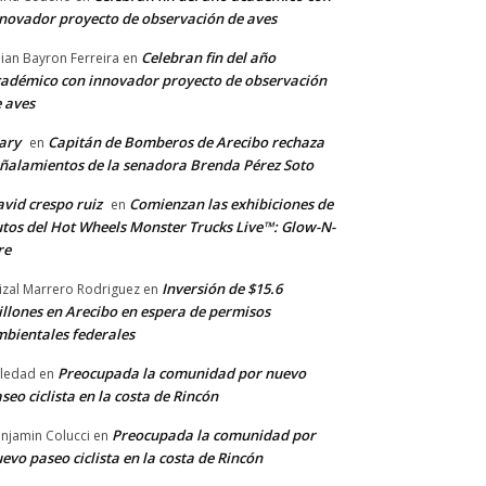
novador proyecto de observación de aves
Celebran fin del año
llian Bayron Ferreira
en
adémico con innovador proyecto de observación
 aves
ary
Capitán de Bomberos de Arecibo rechaza
en
ñalamientos de la senadora Brenda Pérez Soto
vid crespo ruiz
Comienzan las exhibiciones de
en
tos del Hot Wheels Monster Trucks Live™: Glow-N-
re
Inversión de $15.6
izal Marrero Rodriguez
en
llones en Arecibo en espera de permisos
bientales federales
Preocupada la comunidad por nuevo
ledad
en
seo ciclista en la costa de Rincón
Preocupada la comunidad por
njamin Colucci
en
evo paseo ciclista en la costa de Rincón