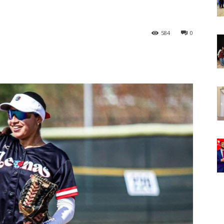
584
0