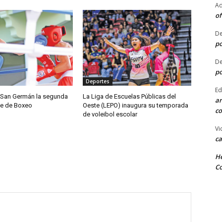
Ad
of
De
po
De
po
Deportes
Ed
 San Germán la segunda
La Liga de Escuelas Públicas del
ar
e de Boxeo
Oeste (LEPO) inaugura su temporada
co
de voleibol escolar
Vi
ca
He
Co