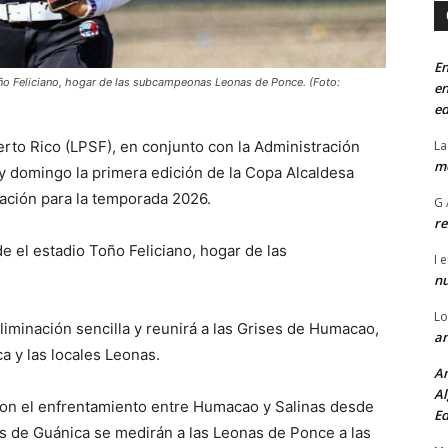
En
ño Feliciano, hogar de las subcampeonas Leonas de Ponce. (Foto:
en
ed
La
rto Rico (LPSF), en conjunto con la Administración
mo
y domingo la primera edición de la Copa Alcaldesa
ración para la temporada 2026.
G 
re
 el estadio Toño Feliciano, hogar de las
I
e
n
Lo
iminación sencilla y reunirá a las Grises de Humacao,
an
a y las locales Leonas.
An
Al
con el enfrentamiento entre Humacao y Salinas desde
Ed
as de Guánica se medirán a las Leonas de Ponce a las