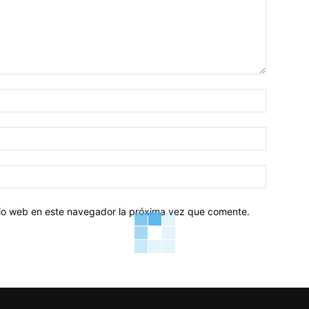
Nombre:
Correo
electróni
Sitio
web:
itio web en este navegador la próxima vez que comente.