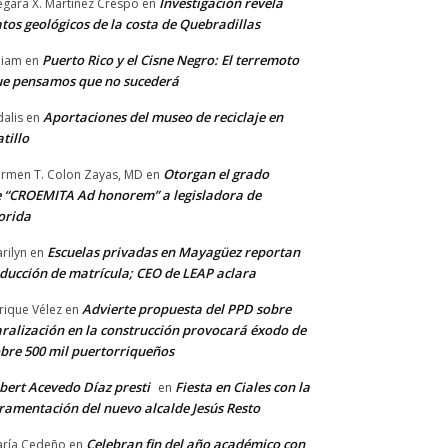
Investigación revela
gara X. Martínez Crespo
en
tos geológicos de la costa de Quebradillas
Puerto Rico y el Cisne Negro: El terremoto
lliam
en
e pensamos que no sucederá
Aportaciones del museo de reciclaje en
alis
en
tillo
Otorgan el grado
rmen T. Colon Zayas, MD
en
 “CROEMITA Ad honorem” a legisladora de
orida
Escuelas privadas en Mayagüez reportan
rilyn
en
ducción de matrícula; CEO de LEAP aclara
Advierte propuesta del PPD sobre
rique Vélez
en
ralización en la construcción provocará éxodo de
bre 500 mil puertorriqueños
bert Acevedo Díaz presti
Fiesta en Ciales con la
en
ramentación del nuevo alcalde Jesús Resto
Celebran fin del año académico con
ría Cedeño
en