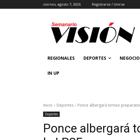
viernes, agosto 7, 2026
Registrarse / Unirse
REGIONALES
DEPORTES
NEGOCIO
IN UP
Inicio
Deportes
Ponce albergará torneo preparator
Deportes
Ponce albergará t