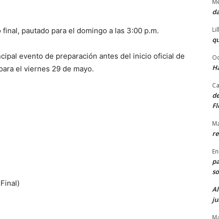
Me
da
Li
final, pautado para el domingo a las 3:00 p.m.
qu
cipal evento de preparación antes del inicio oficial de
Od
Ha
para el viernes 29 de mayo.
Ca
de
Fl
Ma
re
En
pa
so
Final)
Al
ju
Ma