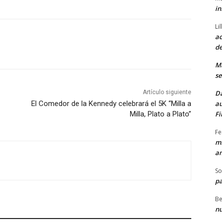
in
Li
ac
de
M
se
Da
Artículo siguiente
au
El Comedor de la Kennedy celebrará el 5K “Milla a
Fi
Milla, Plato a Plato”
Fe
mi
am
So
pa
Be
nu