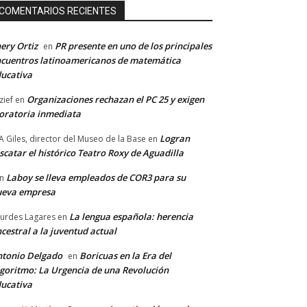
COMENTARIOS RECIENTES
ery Ortiz
PR presente en uno de los principales
en
cuentros latinoamericanos de matemática
ucativa
Organizaciones rechazan el PC 25 y exigen
zief
en
ratoria inmediata
Logran
A Giles, director del Museo de la Base
en
scatar el histórico Teatro Roxy de Aguadilla
Laboy se lleva empleados de COR3 para su
n
ueva empresa
La lengua española: herencia
urdes Lagares
en
cestral a la juventud actual
tonio Delgado
Boricuas en la Era del
en
goritmo: La Urgencia de una Revolución
ucativa