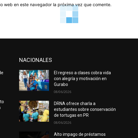
itio web en este navegador la próxima vez que comente.
NACIONALES
de
El regreso a clases cobra vida
con alegría y motivación en
Gurabo
08/06/2026
rto
DRNA ofrece charla a
n
estudiantes sobre conservación
de tortugas en PR
08/06/2026
Alto impago de préstamos