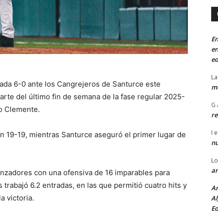
En
en
ed
La
ada 6-0 ante los Cangrejeros de Santurce este
mo
arte del último fin de semana de la fase regular 2025-
G 
to Clemente.
re
I
e
n 19-19, mientras Santurce aseguró el primer lugar de
n
Lo
an
lanzadores con una ofensiva de 16 imparables para
 trabajó 6.2 entradas, en las que permitió cuatro hits y
An
 victoria.
Al
Ed