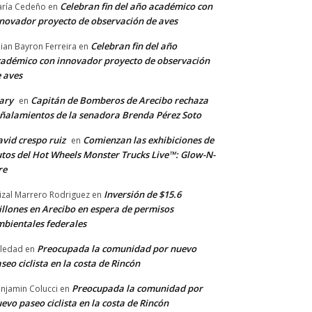
Celebran fin del año académico con
ría Cedeño
en
novador proyecto de observación de aves
Celebran fin del año
llian Bayron Ferreira
en
adémico con innovador proyecto de observación
 aves
ary
Capitán de Bomberos de Arecibo rechaza
en
ñalamientos de la senadora Brenda Pérez Soto
vid crespo ruiz
Comienzan las exhibiciones de
en
tos del Hot Wheels Monster Trucks Live™: Glow-N-
re
Inversión de $15.6
izal Marrero Rodriguez
en
llones en Arecibo en espera de permisos
bientales federales
Preocupada la comunidad por nuevo
ledad
en
seo ciclista en la costa de Rincón
Preocupada la comunidad por
njamin Colucci
en
evo paseo ciclista en la costa de Rincón