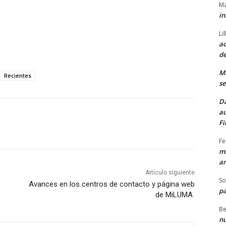
Ma
in
Li
ac
de
M
Recientes
se
Da
au
Fi
Fe
mi
am
Artículo siguiente
So
Avances en los centros de contacto y página web
pa
de MiLUMA
Be
nu