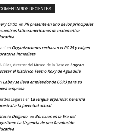
COMENTARIOS RECIENTES
ery Ortiz
PR presente en uno de los principales
en
cuentros latinoamericanos de matemática
ucativa
Organizaciones rechazan el PC 25 y exigen
zief
en
ratoria inmediata
Logran
A Giles, director del Museo de la Base
en
scatar el histórico Teatro Roxy de Aguadilla
Laboy se lleva empleados de COR3 para su
n
ueva empresa
La lengua española: herencia
urdes Lagares
en
cestral a la juventud actual
tonio Delgado
Boricuas en la Era del
en
goritmo: La Urgencia de una Revolución
ucativa