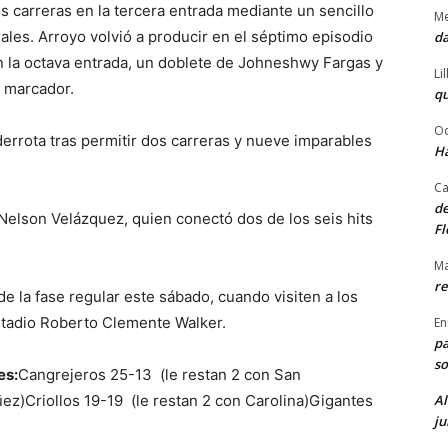
 carreras en la tercera entrada mediante un sencillo
Me
les. Arroyo volvió a producir en el séptimo episodio
da
En la octava entrada, un doblete de Johneshwy Fargas y
Li
l marcador.
qu
Od
errota tras permitir dos carreras y nueve imparables
Ha
Ca
de
elson Velázquez, quien conectó dos de los seis hits
Fl
Ma
re
e la fase regular este sábado, cuando visiten a los
Estadio Roberto Clemente Walker.
En
pa
so
es:
Cangrejeros 25-13 (le restan 2 con San
Al
z)Criollos 19-19 (le restan 2 con Carolina)Gigantes
ju