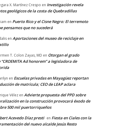
Investigación revela
gara X. Martínez Crespo
en
tos geológicos de la costa de Quebradillas
Puerto Rico y el Cisne Negro: El terremoto
lliam
en
e pensamos que no sucederá
Aportaciones del museo de reciclaje en
alis
en
tillo
Otorgan el grado
rmen T. Colon Zayas, MD
en
 “CROEMITA Ad honorem” a legisladora de
orida
Escuelas privadas en Mayagüez reportan
rilyn
en
ducción de matrícula; CEO de LEAP aclara
Advierte propuesta del PPD sobre
rique Vélez
en
ralización en la construcción provocará éxodo de
bre 500 mil puertorriqueños
bert Acevedo Díaz presti
Fiesta en Ciales con la
en
ramentación del nuevo alcalde Jesús Resto