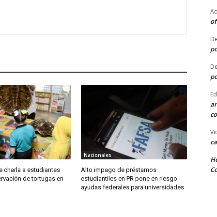
Ad
of
De
po
De
po
Ed
ar
co
Vi
ca
Nacionales
He
Co
 charla a estudiantes
Alto impago de préstamos
rvación de tortugas en
estudiantiles en PR pone en riesgo
ayudas federales para universidades