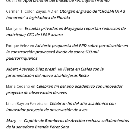
Aportaciones del museo de reciclaje en Hatillo
Odalis
en
Otorgan el grado de “CROEMITA Ad
Carmen T. Colon Zayas, MD
en
honorem” a legisladora de Florida
Escuelas privadas en Mayagüez reportan reducción de
Marilyn
en
matrícula; CEO de LEAP aclara
Advierte propuesta del PPD sobre paralización en
Enrique Vélez
en
la construcción provocará éxodo de sobre 500 mil
puertorriqueños
Albert Acevedo Díaz presti
Fiesta en Ciales con la
en
juramentación del nuevo alcalde Jesús Resto
Celebran fin del año académico con innovador
María Cedeño
en
proyecto de observación de aves
Celebran fin del año académico con
Lillian Bayron Ferreira
en
innovador proyecto de observación de aves
Mary
Capitán de Bomberos de Arecibo rechaza señalamientos
en
de la senadora Brenda Pérez Soto