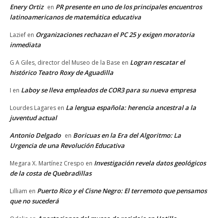
Enery Ortiz
PR presente en uno de los principales encuentros
en
latinoamericanos de matemática educativa
Organizaciones rechazan el PC 25 y exigen moratoria
Lazief
en
inmediata
Logran rescatar el
G A Giles, director del Museo de la Base
en
histórico Teatro Roxy de Aguadilla
Laboy se lleva empleados de COR3 para su nueva empresa
I
en
La lengua española: herencia ancestral a la
Lourdes Lagares
en
juventud actual
Antonio Delgado
Boricuas en la Era del Algoritmo: La
en
Urgencia de una Revolución Educativa
Investigación revela datos geológicos
Megara X. Martínez Crespo
en
de la costa de Quebradillas
Puerto Rico y el Cisne Negro: El terremoto que pensamos
Lilliam
en
que no sucederá