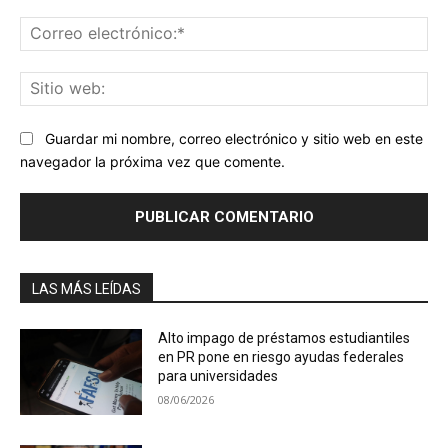
Co
ele
Sit
we
Guardar mi nombre, correo electrónico y sitio web en este
navegador la próxima vez que comente.
LAS MÁS LEÍDAS
Alto impago de préstamos estudiantiles
en PR pone en riesgo ayudas federales
para universidades
08/06/2026