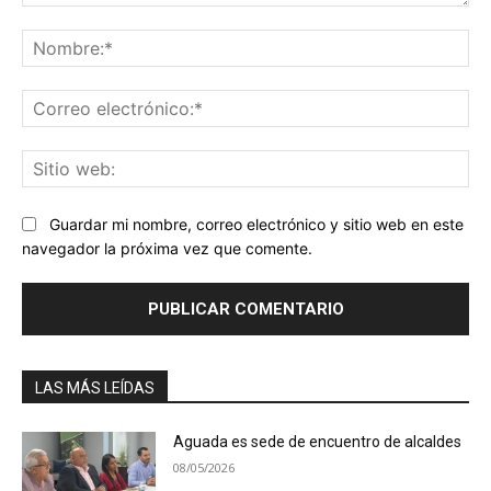
Comentario:
No
Co
ele
Sit
we
Guardar mi nombre, correo electrónico y sitio web en este
navegador la próxima vez que comente.
LAS MÁS LEÍDAS
Aguada es sede de encuentro de alcaldes
08/05/2026