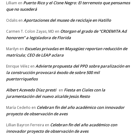
Puerto Rico y el Cisne Negro: El terremoto que pensamos
Lilliam
en
que no sucederá
Aportaciones del museo de reciclaje en Hatillo
Odalis
en
Otorgan el grado de “CROEMITA Ad
Carmen T. Colon Zayas, MD
en
honorem” a legisladora de Florida
Escuelas privadas en Mayagüez reportan reducción de
Marilyn
en
matrícula; CEO de LEAP aclara
Advierte propuesta del PPD sobre paralización en
Enrique Vélez
en
la construcción provocará éxodo de sobre 500 mil
puertorriqueños
Albert Acevedo Díaz presti
Fiesta en Ciales con la
en
juramentación del nuevo alcalde Jesús Resto
Celebran fin del año académico con innovador
María Cedeño
en
proyecto de observación de aves
Celebran fin del año académico con
Lillian Bayron Ferreira
en
innovador proyecto de observación de aves