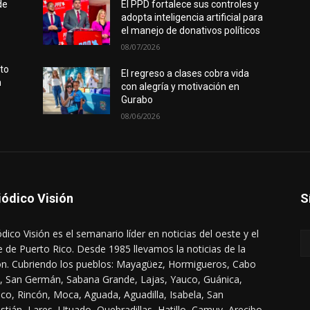
de
El PPD fortalece sus controles y
adopta inteligencia artificial para
el manejo de donativos políticos
08/07/2026
rto
El regreso a clases cobra vida
n
con alegría y motivación en
Gurabo
08/06/2026
iódico Visión
S
ódico Visión es el semanario líder en noticias del oeste y el
e de Puerto Rico. Desde 1985 llevamos la noticias de la
ón. Cubriendo los pueblos: Mayagüez, Hormigueros, Cabo
, San Germán, Sabana Grande, Lajas, Yauco, Guánica,
co, Rincón, Moca, Aguada, Aguadilla, Isabela, San
stián, Lares, Utuado, Quebradillas, Hatillo, Camuy, Arecibo,