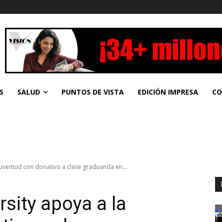
S
SALUD
PUNTOS DE VISTA
EDICIÓN IMPRESA
CO
juventud con donativo a clase graduanda en...
sity apoya a la