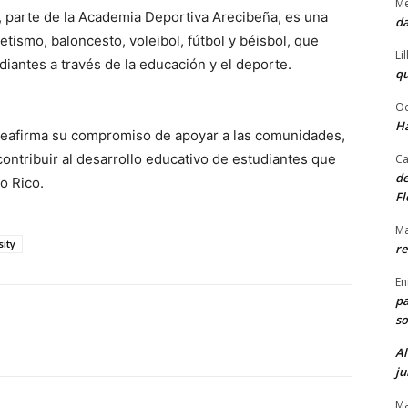
Me
, parte de la Academia Deportiva Arecibeña, es una
da
tismo, baloncesto, voleibol, fútbol y béisbol, que
Li
diantes a través de la educación y el deporte.
qu
Od
Ha
y reafirma su compromiso de apoyar a las comunidades,
ontribuir al desarrollo educativo de estudiantes que
Ca
de
o Rico.
Fl
Ma
ity
re
En
pa
so
Al
ju
Ma