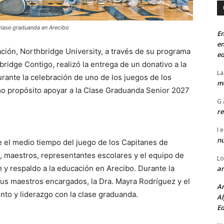
clase graduanda en Arecibo
En
en
ión, Northbridge University, a través de su programa
ed
ridge Contigo, realizó la entrega de un donativo a la
La
urante la celebración de uno de los juegos de los
mo
mo propósito apoyar a la Clase Graduanda Senior 2027
G 
re
I
e
n
e el medio tiempo del juego de los Capitanes de
s, maestros, representantes escolares y el equipo de
Lo
 y respaldo a la educación en Arecibo. Durante la
an
sus maestros encargados, la Dra. Mayra Rodríguez y el
An
to y liderazgo con la clase graduanda.
Al
Ed