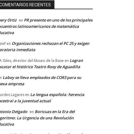
COMENTARIOS RECIENTES
ery Ortiz
PR presente en uno de los principales
en
cuentros latinoamericanos de matemática
ucativa
Organizaciones rechazan el PC 25 y exigen
zief
en
ratoria inmediata
Logran
A Giles, director del Museo de la Base
en
scatar el histórico Teatro Roxy de Aguadilla
Laboy se lleva empleados de COR3 para su
n
ueva empresa
La lengua española: herencia
urdes Lagares
en
cestral a la juventud actual
tonio Delgado
Boricuas en la Era del
en
goritmo: La Urgencia de una Revolución
ucativa