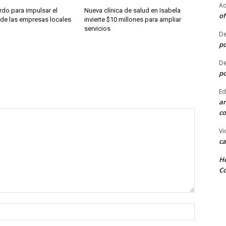
Ad
rdo para impulsar el
Nueva clínica de salud en Isabela
of
 de las empresas locales
invierte $10 millones para ampliar
servicios
De
po
De
po
Ed
ar
co
Vi
ca
He
Co
Nombre: