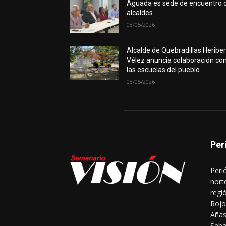
Aguada es sede de encuentro 
alcaldes
08/05/2026
Alcalde de Quebradillas Heribe
Vélez anuncia colaboración co
las escuelas del pueblo
08/05/2026
Per
Peri
nort
regi
Rojo
Añas
Seba