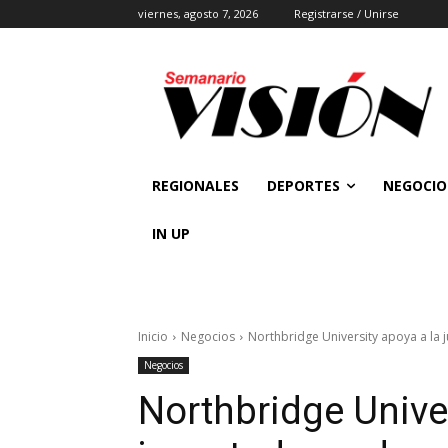
viernes, agosto 7, 2026
Registrarse / Unirse
REGIONALES
DEPORTES
NEGOCIO
IN UP
Inicio
Negocios
Northbridge University apoya a la 
Negocios
Northbridge Univer