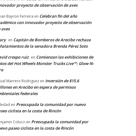
novador proyecto de observación de aves
Celebran fin del año
llian Bayron Ferreira
en
adémico con innovador proyecto de observación
 aves
ary
Capitán de Bomberos de Arecibo rechaza
en
ñalamientos de la senadora Brenda Pérez Soto
vid crespo ruiz
Comienzan las exhibiciones de
en
tos del Hot Wheels Monster Trucks Live™: Glow-N-
re
Inversión de $15.6
izal Marrero Rodriguez
en
llones en Arecibo en espera de permisos
bientales federales
Preocupada la comunidad por nuevo
ledad
en
seo ciclista en la costa de Rincón
Preocupada la comunidad por
njamin Colucci
en
evo paseo ciclista en la costa de Rincón