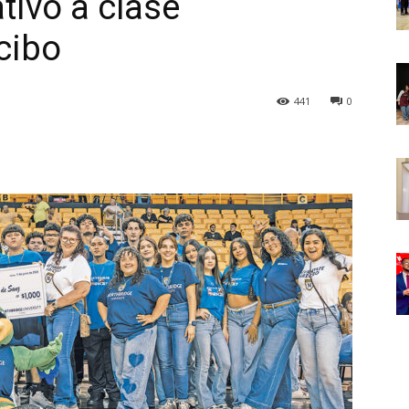
tivo a clase
cibo
441
0