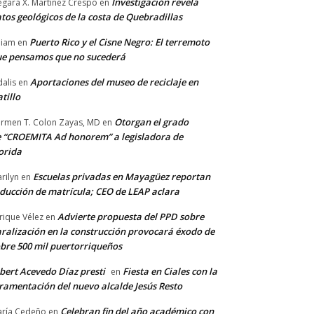
Investigación revela
gara X. Martínez Crespo
en
tos geológicos de la costa de Quebradillas
Puerto Rico y el Cisne Negro: El terremoto
lliam
en
e pensamos que no sucederá
Aportaciones del museo de reciclaje en
alis
en
tillo
Otorgan el grado
rmen T. Colon Zayas, MD
en
 “CROEMITA Ad honorem” a legisladora de
orida
Escuelas privadas en Mayagüez reportan
rilyn
en
ducción de matrícula; CEO de LEAP aclara
Advierte propuesta del PPD sobre
rique Vélez
en
ralización en la construcción provocará éxodo de
bre 500 mil puertorriqueños
bert Acevedo Díaz presti
Fiesta en Ciales con la
en
ramentación del nuevo alcalde Jesús Resto
Celebran fin del año académico con
ría Cedeño
en