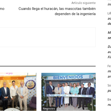
Artículo siguiente
in
omo
Cuando llega el huracán, las mascotas también
Li
dependen de la ingeniería
ac
de
M
se
Da
au
Fi
Fe
mi
am
So
pa
Be
nu
Negocios