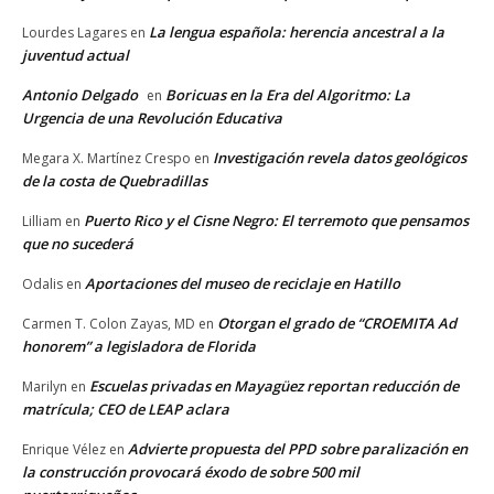
La lengua española: herencia ancestral a la
Lourdes Lagares
en
juventud actual
Antonio Delgado
Boricuas en la Era del Algoritmo: La
en
Urgencia de una Revolución Educativa
Investigación revela datos geológicos
Megara X. Martínez Crespo
en
de la costa de Quebradillas
Puerto Rico y el Cisne Negro: El terremoto que pensamos
Lilliam
en
que no sucederá
Aportaciones del museo de reciclaje en Hatillo
Odalis
en
Otorgan el grado de “CROEMITA Ad
Carmen T. Colon Zayas, MD
en
honorem” a legisladora de Florida
Escuelas privadas en Mayagüez reportan reducción de
Marilyn
en
matrícula; CEO de LEAP aclara
Advierte propuesta del PPD sobre paralización en
Enrique Vélez
en
la construcción provocará éxodo de sobre 500 mil