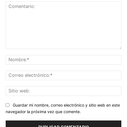
Comentario:
No
Co
ele
Sit
we
Guardar mi nombre, correo electrónico y sitio web en este
navegador la próxima vez que comente.