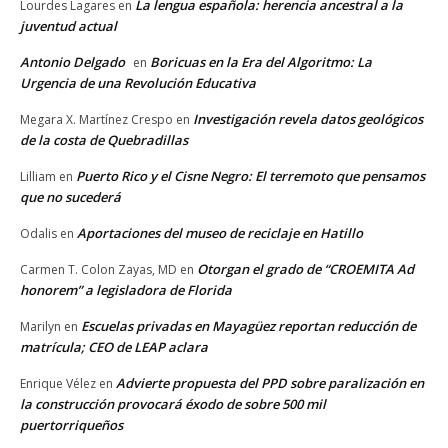
La lengua española: herencia ancestral a la
Lourdes Lagares
en
juventud actual
Antonio Delgado
Boricuas en la Era del Algoritmo: La
en
Urgencia de una Revolución Educativa
Investigación revela datos geológicos
Megara X. Martínez Crespo
en
de la costa de Quebradillas
Puerto Rico y el Cisne Negro: El terremoto que pensamos
Lilliam
en
que no sucederá
Aportaciones del museo de reciclaje en Hatillo
Odalis
en
Otorgan el grado de “CROEMITA Ad
Carmen T. Colon Zayas, MD
en
honorem” a legisladora de Florida
Escuelas privadas en Mayagüez reportan reducción de
Marilyn
en
matrícula; CEO de LEAP aclara
Advierte propuesta del PPD sobre paralización en
Enrique Vélez
en
la construcción provocará éxodo de sobre 500 mil
puertorriqueños