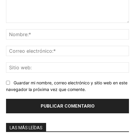
Comentario:
No
Co
ele
Sit
we
Guardar mi nombre, correo electrónico y sitio web en este
navegador la próxima vez que comente.
LAS MÁS LEÍDAS