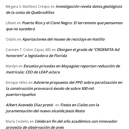
Investigación revela datos geológicos
Megara X. Martínez Crespo
en
de la costa de Quebradillas
Puerto Rico y el Cisne Negro: El terremoto que pensamos
Lilliam
en
que no sucederá
Aportaciones del museo de reciclaje en Hatillo
Odalis
en
Otorgan el grado de “CROEMITA Ad
Carmen T. Colon Zayas, MD
en
honorem” a legisladora de Florida
Escuelas privadas en Mayagüez reportan reducción de
Marilyn
en
matrícula; CEO de LEAP aclara
Advierte propuesta del PPD sobre paralización en
Enrique Vélez
en
la construcción provocará éxodo de sobre 500 mil
puertorriqueños
Albert Acevedo Díaz presti
Fiesta en Ciales con la
en
juramentación del nuevo alcalde Jesús Resto
Celebran fin del año académico con innovador
María Cedeño
en
proyecto de observación de aves