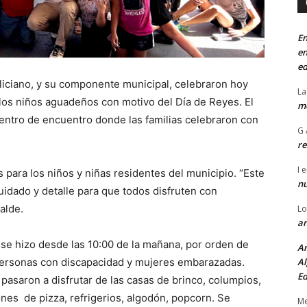
En
en
ed
eliciano, y su componente municipal, celebraron hoy
La
los niños aguadeños con motivo del Día de Reyes. El
mo
centro de encuentro donde las familias celebraron con
G 
re
I
e
ara los niños y niñas residentes del municipio. “Este
n
idado y detalle para que todos disfruten con
alde.
Lo
an
 se hizo desde las 10:00 de la mañana, por orden de
An
 personas con discapacidad y mujeres embarazadas.
Al
Ed
s pasaron a disfrutar de las casas de brinco, columpios,
ones de pizza, refrigerios, algodón, popcorn. Se
Me