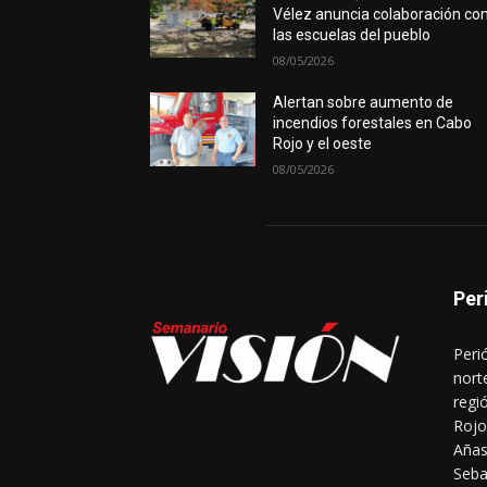
Vélez anuncia colaboración co
las escuelas del pueblo
08/05/2026
Alertan sobre aumento de
incendios forestales en Cabo
Rojo y el oeste
08/05/2026
Per
Peri
nort
regi
Rojo
Añas
Seba