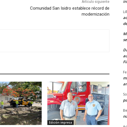
in
Artículo siguiente
Comunidad San Isidro establece récord de
Li
modernización
ac
de
M
se
Da
au
Fi
Fe
mi
am
So
pa
Be
nu
Edición impresa
Ad