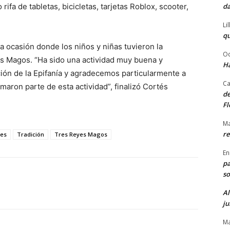
ifa de tabletas, bicicletas, tarjetas Roblox, scooter,
da
Li
qu
a ocasión donde los niños y niñas tuvieron la
Od
es Magos. “Ha sido una actividad muy buena y
Ha
ión de la Epifanía y agradecemos particularmente a
Ca
maron parte de esta actividad”, finalizó Cortés
de
Fl
Ma
re
tes
Tradición
Tres Reyes Magos
En
pa
so
Al
ju
Ma