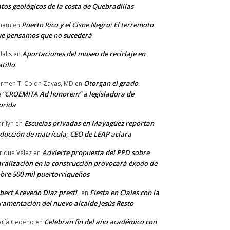
tos geológicos de la costa de Quebradillas
Puerto Rico y el Cisne Negro: El terremoto
lliam
en
e pensamos que no sucederá
Aportaciones del museo de reciclaje en
alis
en
tillo
Otorgan el grado
rmen T. Colon Zayas, MD
en
 “CROEMITA Ad honorem” a legisladora de
orida
Escuelas privadas en Mayagüez reportan
rilyn
en
ducción de matrícula; CEO de LEAP aclara
Advierte propuesta del PPD sobre
rique Vélez
en
ralización en la construcción provocará éxodo de
bre 500 mil puertorriqueños
bert Acevedo Díaz presti
Fiesta en Ciales con la
en
ramentación del nuevo alcalde Jesús Resto
Celebran fin del año académico con
ría Cedeño
en