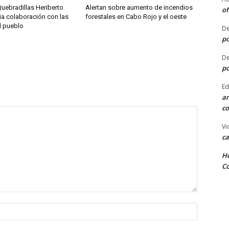
uebradillas Heriberto
Alertan sobre aumento de incendios
of
ia colaboración con las
forestales en Cabo Rojo y el oeste
l pueblo
De
po
De
po
Ed
ar
co
Vi
ca
He
Co
Nombre: