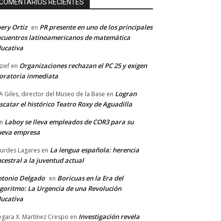
COMENTARIOS RECIENTES
ery Ortiz
PR presente en uno de los principales
en
cuentros latinoamericanos de matemática
ucativa
Organizaciones rechazan el PC 25 y exigen
zief
en
ratoria inmediata
Logran
A Giles, director del Museo de la Base
en
scatar el histórico Teatro Roxy de Aguadilla
Laboy se lleva empleados de COR3 para su
n
ueva empresa
La lengua española: herencia
urdes Lagares
en
cestral a la juventud actual
tonio Delgado
Boricuas en la Era del
en
goritmo: La Urgencia de una Revolución
ucativa
Investigación revela
gara X. Martínez Crespo
en