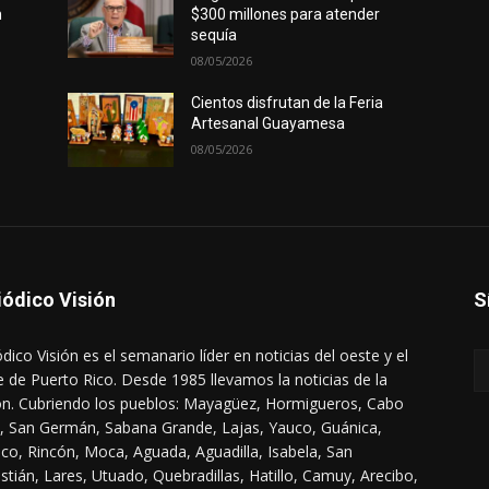
n
$300 millones para atender
sequía
08/05/2026
Cientos disfrutan de la Feria
Artesanal Guayamesa
08/05/2026
iódico Visión
S
ódico Visión es el semanario líder en noticias del oeste y el
e de Puerto Rico. Desde 1985 llevamos la noticias de la
ón. Cubriendo los pueblos: Mayagüez, Hormigueros, Cabo
, San Germán, Sabana Grande, Lajas, Yauco, Guánica,
co, Rincón, Moca, Aguada, Aguadilla, Isabela, San
stián, Lares, Utuado, Quebradillas, Hatillo, Camuy, Arecibo,