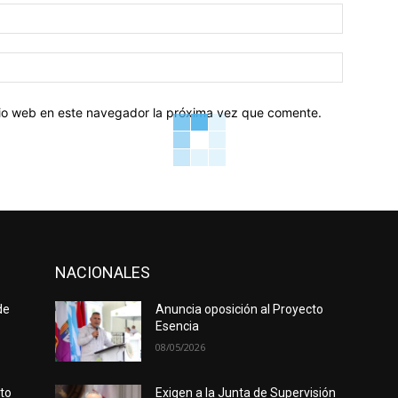
Correo
electróni
Sitio
web:
itio web en este navegador la próxima vez que comente.
NACIONALES
de
Anuncia oposición al Proyecto
Esencia
08/05/2026
rto
Exigen a la Junta de Supervisión