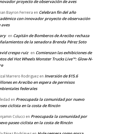
novador proyecto de observación de aves
Celebran fin del año
llian Bayron Ferreira
en
adémico con innovador proyecto de observación
 aves
ary
Capitán de Bomberos de Arecibo rechaza
en
ñalamientos de la senadora Brenda Pérez Soto
vid crespo ruiz
Comienzan las exhibiciones de
en
tos del Hot Wheels Monster Trucks Live™: Glow-N-
re
Inversión de $15.6
izal Marrero Rodriguez
en
llones en Arecibo en espera de permisos
bientales federales
Preocupada la comunidad por nuevo
ledad
en
seo ciclista en la costa de Rincón
Preocupada la comunidad por
njamin Colucci
en
evo paseo ciclista en la costa de Rincón
Hule regresa como gorra
a Pérez Rodríguez
en