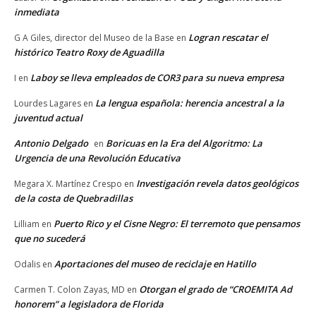
inmediata
Logran rescatar el
G A Giles, director del Museo de la Base
en
histórico Teatro Roxy de Aguadilla
Laboy se lleva empleados de COR3 para su nueva empresa
I
en
La lengua española: herencia ancestral a la
Lourdes Lagares
en
juventud actual
Antonio Delgado
Boricuas en la Era del Algoritmo: La
en
Urgencia de una Revolución Educativa
Investigación revela datos geológicos
Megara X. Martínez Crespo
en
de la costa de Quebradillas
Puerto Rico y el Cisne Negro: El terremoto que pensamos
Lilliam
en
que no sucederá
Aportaciones del museo de reciclaje en Hatillo
Odalis
en
Otorgan el grado de “CROEMITA Ad
Carmen T. Colon Zayas, MD
en
honorem” a legisladora de Florida