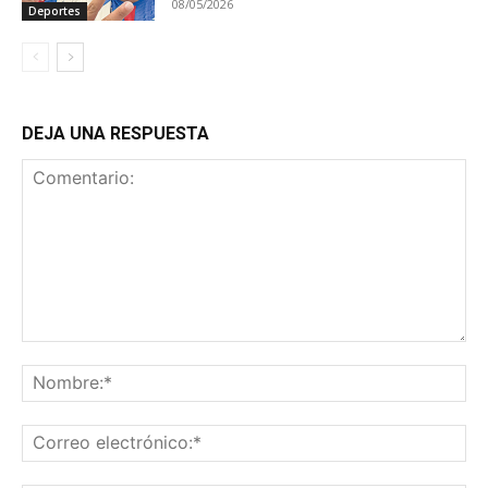
08/05/2026
Deportes
DEJA UNA RESPUESTA
Comentario:
No
Co
ele