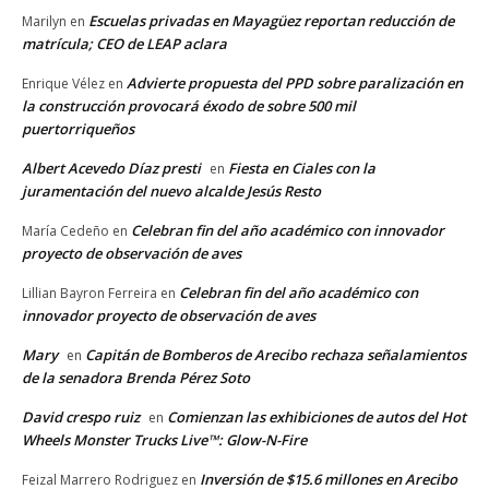
Escuelas privadas en Mayagüez reportan reducción de
Marilyn
en
matrícula; CEO de LEAP aclara
Advierte propuesta del PPD sobre paralización en
Enrique Vélez
en
la construcción provocará éxodo de sobre 500 mil
puertorriqueños
Albert Acevedo Díaz presti
Fiesta en Ciales con la
en
juramentación del nuevo alcalde Jesús Resto
Celebran fin del año académico con innovador
María Cedeño
en
proyecto de observación de aves
Celebran fin del año académico con
Lillian Bayron Ferreira
en
innovador proyecto de observación de aves
Mary
Capitán de Bomberos de Arecibo rechaza señalamientos
en
de la senadora Brenda Pérez Soto
David crespo ruiz
Comienzan las exhibiciones de autos del Hot
en
Wheels Monster Trucks Live™: Glow-N-Fire
Inversión de $15.6 millones en Arecibo
Feizal Marrero Rodriguez
en