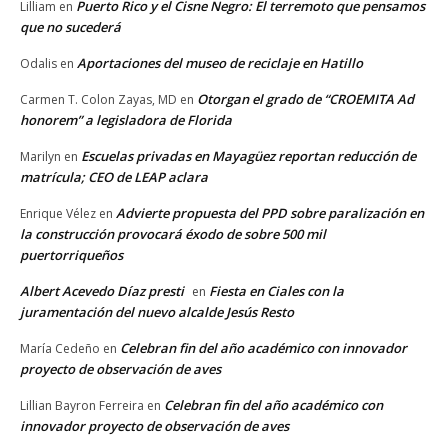
Puerto Rico y el Cisne Negro: El terremoto que pensamos
Lilliam
en
que no sucederá
Aportaciones del museo de reciclaje en Hatillo
Odalis
en
Otorgan el grado de “CROEMITA Ad
Carmen T. Colon Zayas, MD
en
honorem” a legisladora de Florida
Escuelas privadas en Mayagüez reportan reducción de
Marilyn
en
matrícula; CEO de LEAP aclara
Advierte propuesta del PPD sobre paralización en
Enrique Vélez
en
la construcción provocará éxodo de sobre 500 mil
puertorriqueños
Albert Acevedo Díaz presti
Fiesta en Ciales con la
en
juramentación del nuevo alcalde Jesús Resto
Celebran fin del año académico con innovador
María Cedeño
en
proyecto de observación de aves
Celebran fin del año académico con
Lillian Bayron Ferreira
en
innovador proyecto de observación de aves