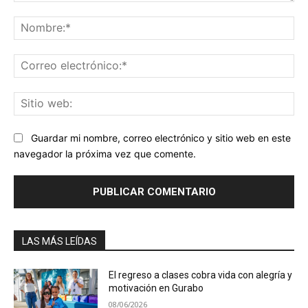
Comentario:
No
Co
ele
Sit
we
Guardar mi nombre, correo electrónico y sitio web en este
navegador la próxima vez que comente.
LAS MÁS LEÍDAS
El regreso a clases cobra vida con alegría y
motivación en Gurabo
08/06/2026