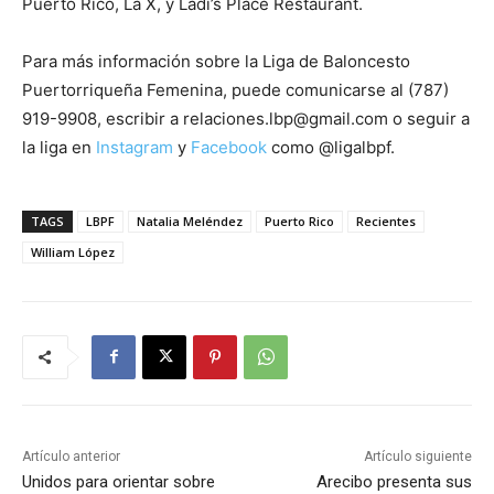
Puerto Rico, La X, y Ladi’s Place Restaurant.
Para más información sobre la Liga de Baloncesto
Puertorriqueña Femenina, puede comunicarse al (787)
919-9908, escribir a relaciones.lbp@gmail.com o seguir a
la liga en
Instagram
y
Facebook
como @ligalbpf.
TAGS
LBPF
Natalia Meléndez
Puerto Rico
Recientes
William López
Artículo anterior
Artículo siguiente
Unidos para orientar sobre
Arecibo presenta sus