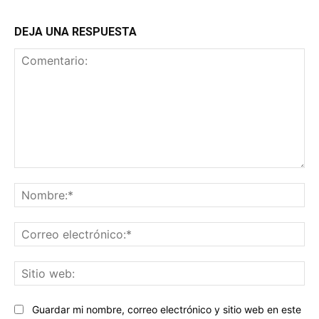
DEJA UNA RESPUESTA
Comentario:
No
Co
ele
Sit
we
Guardar mi nombre, correo electrónico y sitio web en este