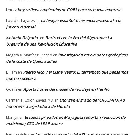
Laboy se lleva empleados de COR3 para su nueva empresa
I
en
La lengua española: herencia ancestral a la
Lourdes Lagares
en
juventud actual
Antonio Delgado
Boricuas en la Era del Algoritmo: La
en
Urgencia de una Revolución Educativa
Investigación revela datos geológicos
Megara X. Martínez Crespo
en
de la costa de Quebradillas
Puerto Rico y el Cisne Negro: El terremoto que pensamos
Lilliam
en
que no sucederá
Aportaciones del museo de reciclaje en Hatillo
Odalis
en
Otorgan el grado de “CROEMITA Ad
Carmen T. Colon Zayas, MD
en
honorem” a legisladora de Florida
Escuelas privadas en Mayagüez reportan reducción de
Marilyn
en
matrícula; CEO de LEAP aclara
Advierte propuesta del PPD sobre paralización en
Enrique Vélez
en