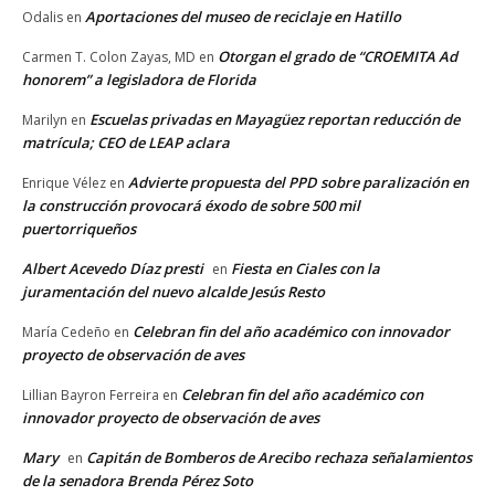
Aportaciones del museo de reciclaje en Hatillo
Odalis
en
Otorgan el grado de “CROEMITA Ad
Carmen T. Colon Zayas, MD
en
honorem” a legisladora de Florida
Escuelas privadas en Mayagüez reportan reducción de
Marilyn
en
matrícula; CEO de LEAP aclara
Advierte propuesta del PPD sobre paralización en
Enrique Vélez
en
la construcción provocará éxodo de sobre 500 mil
puertorriqueños
Albert Acevedo Díaz presti
Fiesta en Ciales con la
en
juramentación del nuevo alcalde Jesús Resto
Celebran fin del año académico con innovador
María Cedeño
en
proyecto de observación de aves
Celebran fin del año académico con
Lillian Bayron Ferreira
en
innovador proyecto de observación de aves
Mary
Capitán de Bomberos de Arecibo rechaza señalamientos
en
de la senadora Brenda Pérez Soto