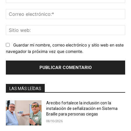
Co
ele
Sit
we
Guardar mi nombre, correo electrónico y sitio web en este
navegador la próxima vez que comente.
LAS MÁS LEÍDAS
Arecibo fortalece la inclusión con la
instalación de señalización en Sistema
Braille para personas ciegas
08/10/2026