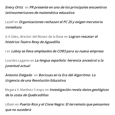
Enery Ortiz
PR presente en uno de los principales encuentros
en
latinoamericanos de matemática educativa
Organizaciones rechazan el PC 25 y exigen moratoria
Lazief
en
inmediata
Logran rescatar el
G A Giles, director del Museo de la Base
en
histórico Teatro Roxy de Aguadilla
Laboy se lleva empleados de COR3 para su nueva empresa
I
en
La lengua española: herencia ancestral a la
Lourdes Lagares
en
juventud actual
Antonio Delgado
Boricuas en la Era del Algoritmo: La
en
Urgencia de una Revolución Educativa
Investigación revela datos geológicos
Megara X. Martínez Crespo
en
de la costa de Quebradillas
Puerto Rico y el Cisne Negro: El terremoto que pensamos
Lilliam
en
que no sucederá