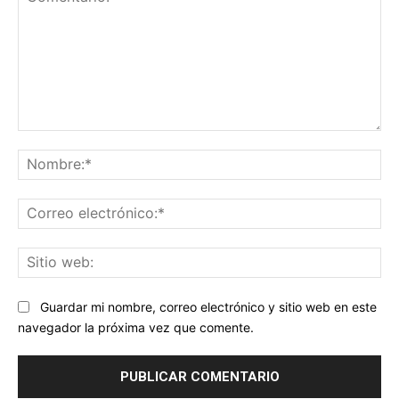
Comentario:
No
Co
ele
Sit
we
Guardar mi nombre, correo electrónico y sitio web en este
navegador la próxima vez que comente.