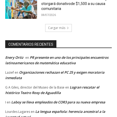
otorgará donativode $1,500 a su causa
comunitaria
08/07/2026
Cargar más
COMENTARIOS RECIENTES
Enery Ortiz
PR presente en uno de los principales encuentros
en
latinoamericanos de matemática educativa
Organizaciones rechazan el PC 25 y exigen moratoria
Lazief
en
inmediata
Logran rescatar el
G A Giles, director del Museo de la Base
en
histórico Teatro Roxy de Aguadilla
Laboy se lleva empleados de COR3 para su nueva empresa
I
en
La lengua española: herencia ancestral a la
Lourdes Lagares
en
juventud actual