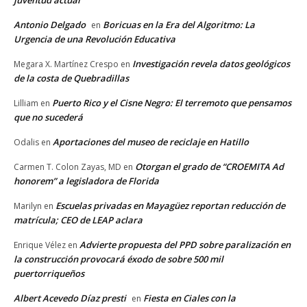
Antonio Delgado
Boricuas en la Era del Algoritmo: La
en
Urgencia de una Revolución Educativa
Investigación revela datos geológicos
Megara X. Martínez Crespo
en
de la costa de Quebradillas
Puerto Rico y el Cisne Negro: El terremoto que pensamos
Lilliam
en
que no sucederá
Aportaciones del museo de reciclaje en Hatillo
Odalis
en
Otorgan el grado de “CROEMITA Ad
Carmen T. Colon Zayas, MD
en
honorem” a legisladora de Florida
Escuelas privadas en Mayagüez reportan reducción de
Marilyn
en
matrícula; CEO de LEAP aclara
Advierte propuesta del PPD sobre paralización en
Enrique Vélez
en
la construcción provocará éxodo de sobre 500 mil
puertorriqueños
Albert Acevedo Díaz presti
Fiesta en Ciales con la
en