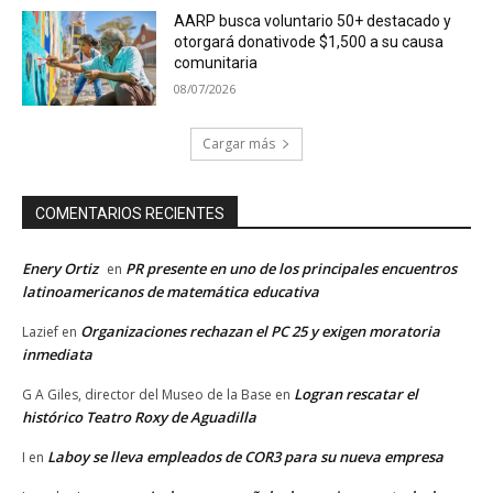
AARP busca voluntario 50+ destacado y
otorgará donativode $1,500 a su causa
comunitaria
08/07/2026
Cargar más
COMENTARIOS RECIENTES
Enery Ortiz
PR presente en uno de los principales encuentros
en
latinoamericanos de matemática educativa
Organizaciones rechazan el PC 25 y exigen moratoria
Lazief
en
inmediata
Logran rescatar el
G A Giles, director del Museo de la Base
en
histórico Teatro Roxy de Aguadilla
Laboy se lleva empleados de COR3 para su nueva empresa
I
en