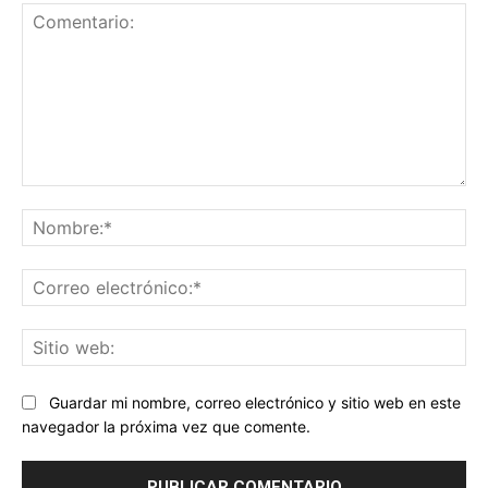
Comentario:
No
Co
ele
Sit
we
Guardar mi nombre, correo electrónico y sitio web en este
navegador la próxima vez que comente.