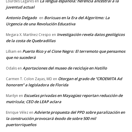
La lengua española: herencia ancestral a la
Lourdes Lagares
en
juventud actual
Antonio Delgado
Boricuas en la Era del Algoritmo: La
en
Urgencia de una Revolución Educativa
Investigación revela datos geológicos
Megara X. Martínez Crespo
en
de la costa de Quebradillas
Puerto Rico y el Cisne Negro: El terremoto que pensamos
Lilliam
en
que no sucederá
Aportaciones del museo de reciclaje en Hatillo
Odalis
en
Otorgan el grado de “CROEMITA Ad
Carmen T. Colon Zayas, MD
en
honorem” a legisladora de Florida
Escuelas privadas en Mayagüez reportan reducción de
Marilyn
en
matrícula; CEO de LEAP aclara
Advierte propuesta del PPD sobre paralización en
Enrique Vélez
en
la construcción provocará éxodo de sobre 500 mil
puertorriqueños