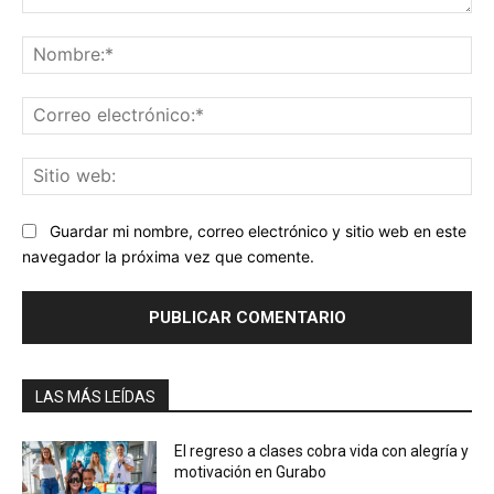
Comentario:
No
Co
ele
Sit
we
Guardar mi nombre, correo electrónico y sitio web en este
navegador la próxima vez que comente.
LAS MÁS LEÍDAS
El regreso a clases cobra vida con alegría y
motivación en Gurabo