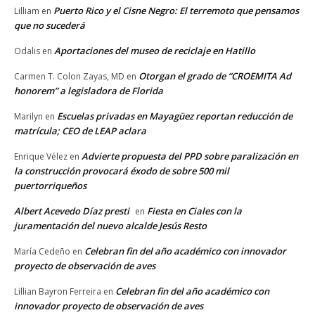
Puerto Rico y el Cisne Negro: El terremoto que pensamos
Lilliam
en
que no sucederá
Aportaciones del museo de reciclaje en Hatillo
Odalis
en
Otorgan el grado de “CROEMITA Ad
Carmen T. Colon Zayas, MD
en
honorem” a legisladora de Florida
Escuelas privadas en Mayagüez reportan reducción de
Marilyn
en
matrícula; CEO de LEAP aclara
Advierte propuesta del PPD sobre paralización en
Enrique Vélez
en
la construcción provocará éxodo de sobre 500 mil
puertorriqueños
Albert Acevedo Díaz presti
Fiesta en Ciales con la
en
juramentación del nuevo alcalde Jesús Resto
Celebran fin del año académico con innovador
María Cedeño
en
proyecto de observación de aves
Celebran fin del año académico con
Lillian Bayron Ferreira
en
innovador proyecto de observación de aves