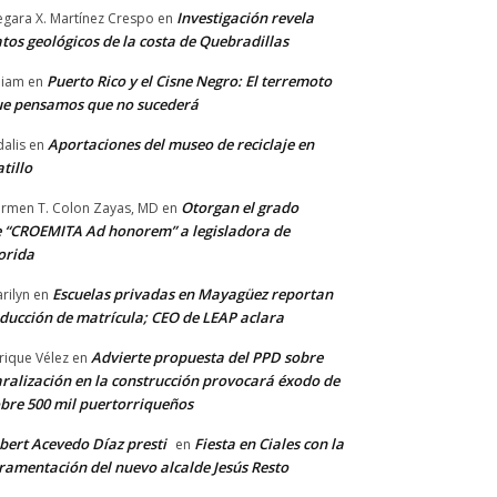
Investigación revela
gara X. Martínez Crespo
en
tos geológicos de la costa de Quebradillas
Puerto Rico y el Cisne Negro: El terremoto
lliam
en
e pensamos que no sucederá
Aportaciones del museo de reciclaje en
alis
en
tillo
Otorgan el grado
rmen T. Colon Zayas, MD
en
 “CROEMITA Ad honorem” a legisladora de
orida
Escuelas privadas en Mayagüez reportan
rilyn
en
ducción de matrícula; CEO de LEAP aclara
Advierte propuesta del PPD sobre
rique Vélez
en
ralización en la construcción provocará éxodo de
bre 500 mil puertorriqueños
bert Acevedo Díaz presti
Fiesta en Ciales con la
en
ramentación del nuevo alcalde Jesús Resto