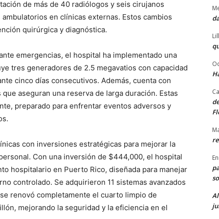
tación de más de 40 radiólogos y seis cirujanos
Me
 ambulatorios en clínicas externas. Estos cambios
da
ención quirúrgica y diagnóstica.
Li
qu
urante emergencias, el hospital ha implementado una
Od
luye tres generadores de 2.5 megavatios con capacidad
Ha
rante cinco días consecutivos. Además, cuenta con
Ca
 que aseguran una reserva de larga duración. Estas
de
nte, preparado para enfrentar eventos adversos y
Fl
os.
Ma
re
nicas con inversiones estratégicas para mejorar la
 personal. Con una inversión de $444,000, el hospital
En
pa
nto hospitalario en Puerto Rico, diseñada para manejar
so
rno controlado. Se adquirieron 11 sistemas avanzados
se renovó completamente el cuarto limpio de
Al
ju
lón, mejorando la seguridad y la eficiencia en el