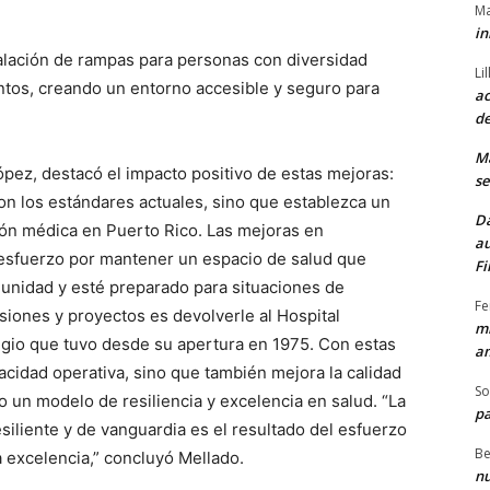
Ma
in
alación de rampas para personas con diversidad
Li
ntos, creando un entorno accesible y seguro para
ac
de
M
López, destacó el impacto positivo de estas mejoras:
se
 los estándares actuales, sino que establezca un
Da
ión médica en Puerto Rico. Las mejoras en
au
o esfuerzo por mantener un espacio de salud que
Fi
unidad y esté preparado para situaciones de
Fe
rsiones y proyectos es devolverle al Hospital
mi
tigio que tuvo desde su apertura en 1975. Con estas
am
pacidad operativa, sino que también mejora la calidad
So
 un modelo de resiliencia y excelencia en salud. “La
pa
iliente y de vanguardia es el resultado del esfuerzo
Be
 excelencia,” concluyó Mellado.
nu