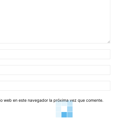
Nombre:
Correo
electróni
Sitio
web:
itio web en este navegador la próxima vez que comente.