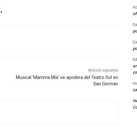
Ad
es
of
De
po
De
po
Ed
ar
Artículo siguiente
co
Musical ‘Mamma Mía’ se apodera del Teatro Sol en
Vi
San Germán
ca
He
Co