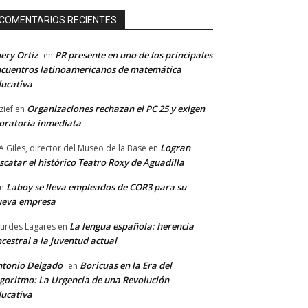
COMENTARIOS RECIENTES
ery Ortiz
PR presente en uno de los principales
en
cuentros latinoamericanos de matemática
ucativa
Organizaciones rechazan el PC 25 y exigen
zief
en
ratoria inmediata
Logran
A Giles, director del Museo de la Base
en
scatar el histórico Teatro Roxy de Aguadilla
Laboy se lleva empleados de COR3 para su
n
ueva empresa
La lengua española: herencia
urdes Lagares
en
cestral a la juventud actual
tonio Delgado
Boricuas en la Era del
en
goritmo: La Urgencia de una Revolución
ucativa