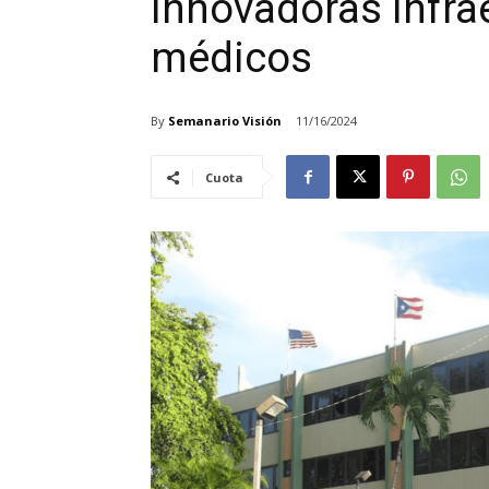
innovadoras infrae
médicos
By
Semanario Visión
11/16/2024
Cuota