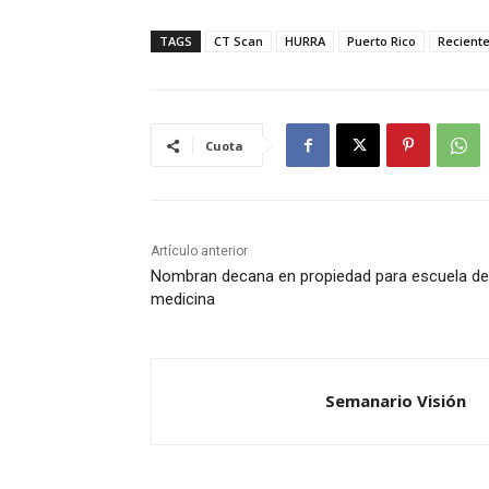
TAGS
CT Scan
HURRA
Puerto Rico
Recient
Cuota
Artículo anterior
Nombran decana en propiedad para escuela de
medicina
Semanario Visión