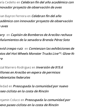
Celebran fin del año académico con
ría Cedeño
en
novador proyecto de observación de aves
Celebran fin del año
llian Bayron Ferreira
en
adémico con innovador proyecto de observación
 aves
ary
Capitán de Bomberos de Arecibo rechaza
en
ñalamientos de la senadora Brenda Pérez Soto
vid crespo ruiz
Comienzan las exhibiciones de
en
tos del Hot Wheels Monster Trucks Live™: Glow-N-
re
Inversión de $15.6
izal Marrero Rodriguez
en
llones en Arecibo en espera de permisos
bientales federales
Preocupada la comunidad por nuevo
ledad
en
seo ciclista en la costa de Rincón
Preocupada la comunidad por
njamin Colucci
en
evo paseo ciclista en la costa de Rincón