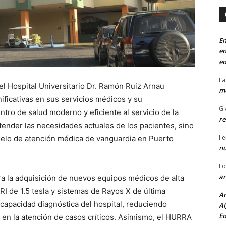
En
en
ed
La
el Hospital Universitario Dr. Ramón Ruiz Arnau
mo
ificativas en sus servicios médicos y su
G 
tro de salud moderno y eficiente al servicio de la
re
ender las necesidades actuales de los pacientes, sino
I
e
delo de atención médica de vanguardia en Puerto
n
Lo
an
a la adquisición de nuevos equipos médicos de alta
 de 1.5 tesla y sistemas de Rayos X de última
An
 capacidad diagnóstica del hospital, reduciendo
Al
Ed
 en la atención de casos críticos. Asimismo, el HURRA