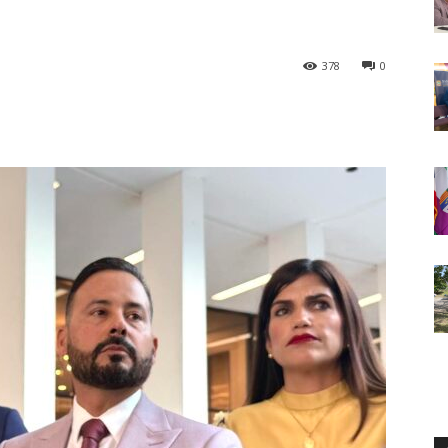
378
0