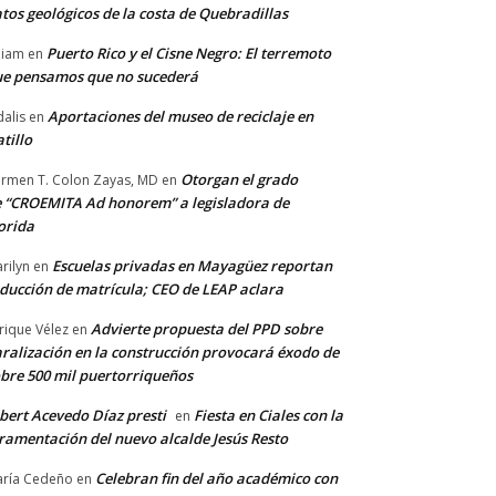
tos geológicos de la costa de Quebradillas
Puerto Rico y el Cisne Negro: El terremoto
lliam
en
e pensamos que no sucederá
Aportaciones del museo de reciclaje en
alis
en
tillo
Otorgan el grado
rmen T. Colon Zayas, MD
en
 “CROEMITA Ad honorem” a legisladora de
orida
Escuelas privadas en Mayagüez reportan
rilyn
en
ducción de matrícula; CEO de LEAP aclara
Advierte propuesta del PPD sobre
rique Vélez
en
ralización en la construcción provocará éxodo de
bre 500 mil puertorriqueños
bert Acevedo Díaz presti
Fiesta en Ciales con la
en
ramentación del nuevo alcalde Jesús Resto
Celebran fin del año académico con
ría Cedeño
en