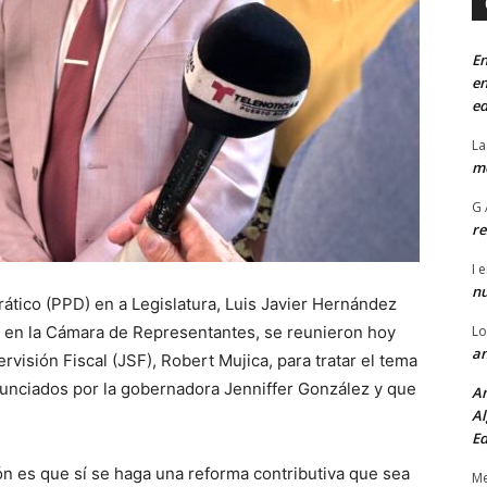
En
en
ed
La
mo
G 
re
I
e
n
tico (PPD) en a Legislatura, Luis Javier Hernández
o en la Cámara de Representantes, se reunieron hoy
Lo
an
rvisión Fiscal (JSF), Robert Mujica, para tratar el tema
unciados por la gobernadora Jenniffer González y que
An
Al
Ed
ón es que sí se haga una reforma contributiva que sea
Me