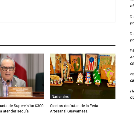
of
De
po
De
po
Ed
ar
co
Vi
ca
He
Co
Nacionales
Junta de Supervisión $300
Cientos disfrutan de la Feria
ra atender sequía
Artesanal Guayamesa