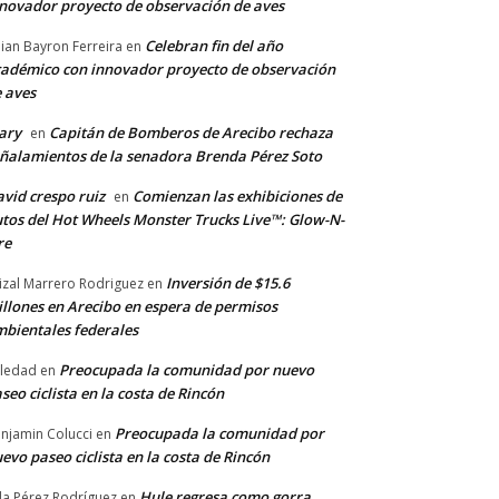
novador proyecto de observación de aves
Celebran fin del año
llian Bayron Ferreira
en
adémico con innovador proyecto de observación
 aves
ary
Capitán de Bomberos de Arecibo rechaza
en
ñalamientos de la senadora Brenda Pérez Soto
vid crespo ruiz
Comienzan las exhibiciones de
en
tos del Hot Wheels Monster Trucks Live™: Glow-N-
re
Inversión de $15.6
izal Marrero Rodriguez
en
llones en Arecibo en espera de permisos
bientales federales
Preocupada la comunidad por nuevo
ledad
en
seo ciclista en la costa de Rincón
Preocupada la comunidad por
njamin Colucci
en
evo paseo ciclista en la costa de Rincón
Hule regresa como gorra
a Pérez Rodríguez
en