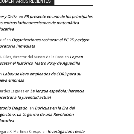
COMENTARIOS RECIENTES
ery Ortiz
PR presente en uno de los principales
en
cuentros latinoamericanos de matemática
ucativa
Organizaciones rechazan el PC 25 y exigen
zief
en
ratoria inmediata
Logran
A Giles, director del Museo de la Base
en
scatar el histórico Teatro Roxy de Aguadilla
Laboy se lleva empleados de COR3 para su
n
ueva empresa
La lengua española: herencia
urdes Lagares
en
cestral a la juventud actual
tonio Delgado
Boricuas en la Era del
en
goritmo: La Urgencia de una Revolución
ucativa
Investigación revela
gara X. Martínez Crespo
en