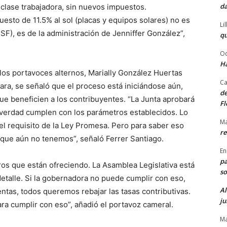
da
a clase trabajadora, sin nuevos impuestos.
to de 11.5% al sol (placas y equipos solares) no es
Li
JSF), es de la administración de Jenniffer González”,
qu
Od
Ha
los portavoces alternos, Marially González Huertas
Ca
ra, se señaló que el proceso está iniciándose aún,
de
que beneficien a los contribuyentes. “La Junta aprobará
Fl
 verdad cumplen con los parámetros establecidos. Lo
Ma
el requisito de la Ley Promesa. Pero para saber eso
re
 que aún no tenemos”, señaló Ferrer Santiago.
En
pa
os que están ofreciendo. La Asamblea Legislativa está
so
 detalle. Si la gobernadora no puede cumplir con eso,
Al
ntas, todos queremos rebajar las tasas contributivas.
ju
ara cumplir con eso”, añadió el portavoz cameral.
Ma