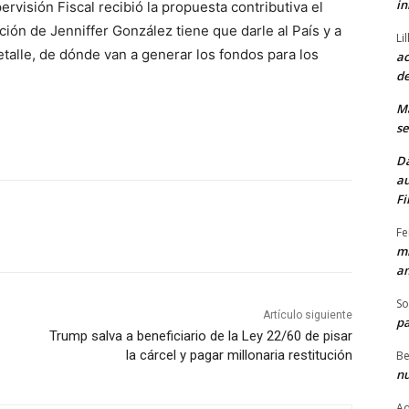
in
rvisión Fiscal recibió la propuesta contributiva el
ción de Jenniffer González tiene que darle al País y a
Li
etalle, de dónde van a generar los fondos para los
ac
de
M
se
Da
au
Fi
Fe
mi
am
So
Artículo siguiente
pa
Trump salva a beneficiario de la Ley 22/60 de pisar
la cárcel y pagar millonaria restitución
Be
nu
Ad