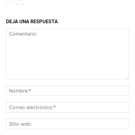
DEJA UNA RESPUESTA
Comentario:
No
Co
ele
Sit
we