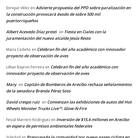
Advierte propuesta del PPD sobre paralización en
Enrique Vélez
en
la construcción provocará éxodo de sobre 500 mil
puertorriqueños
Albert Acevedo Díaz presti
Fiesta en Ciales con la
en
juramentación del nuevo alcalde Jesús Resto
Celebran fin del año académico con innovador
María Cedeño
en
proyecto de observación de aves
Celebran fin del año académico con
Lillian Bayron Ferreira
en
innovador proyecto de observación de aves
Mary
Capitán de Bomberos de Arecibo rechaza señalamientos
en
de la senadora Brenda Pérez Soto
David crespo ruiz
Comienzan las exhibiciones de autos del Hot
en
Wheels Monster Trucks Live™: Glow-N-Fire
Inversión de $15.6 millones en Arecibo
Feizal Marrero Rodriguez
en
en espera de permisos ambientales federales
Preocupada la comunidad por nuevo paseo ciclista en
Soledad
en