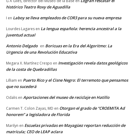
Logran rescatar el
G A Giles, director del Museo de la Base
en
histórico Teatro Roxy de Aguadilla
Laboy se lleva empleados de COR3 para su nueva empresa
I
en
La lengua española: herencia ancestral a la
Lourdes Lagares
en
juventud actual
Antonio Delgado
Boricuas en la Era del Algoritmo: La
en
Urgencia de una Revolución Educativa
Investigación revela datos geológicos
Megara X. Martínez Crespo
en
de la costa de Quebradillas
Puerto Rico y el Cisne Negro: El terremoto que pensamos
Lilliam
en
que no sucederá
Aportaciones del museo de reciclaje en Hatillo
Odalis
en
Otorgan el grado de “CROEMITA Ad
Carmen T. Colon Zayas, MD
en
honorem” a legisladora de Florida
Escuelas privadas en Mayagüez reportan reducción de
Marilyn
en
matrícula; CEO de LEAP aclara