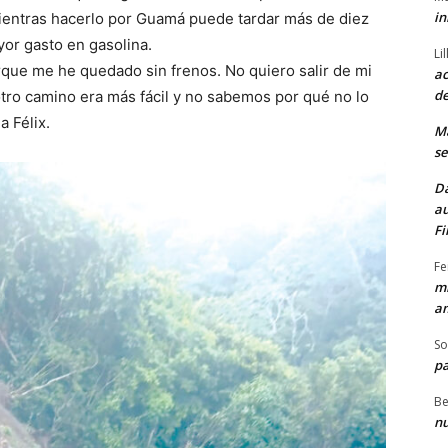
in
mientras hacerlo por Guamá puede tardar más de diez
yor gasto en gasolina.
Li
orque me he quedado sin frenos. No quiero salir de mi
ac
de
 otro camino era más fácil y no sabemos por qué no lo
a Félix.
M
se
Da
au
Fi
Fe
mi
am
So
pa
Be
nu