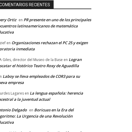
COMENTARIOS RECIENTES
ery Ortiz
PR presente en uno de los principales
en
cuentros latinoamericanos de matemática
ucativa
Organizaciones rechazan el PC 25 y exigen
zief
en
ratoria inmediata
Logran
A Giles, director del Museo de la Base
en
scatar el histórico Teatro Roxy de Aguadilla
Laboy se lleva empleados de COR3 para su
n
ueva empresa
La lengua española: herencia
urdes Lagares
en
cestral a la juventud actual
tonio Delgado
Boricuas en la Era del
en
goritmo: La Urgencia de una Revolución
ucativa