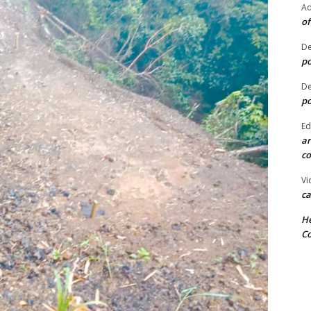
Ad
of
De
po
De
po
Ed
ar
co
Vi
ca
He
Co