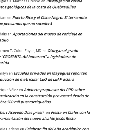
Investigación revela
gara X. Martínez Crespo
en
tos geológicos de la costa de Quebradillas
Puerto Rico y el Cisne Negro: El terremoto
lliam
en
e pensamos que no sucederá
Aportaciones del museo de reciclaje en
alis
en
tillo
Otorgan el grado
rmen T. Colon Zayas, MD
en
 “CROEMITA Ad honorem” a legisladora de
orida
Escuelas privadas en Mayagüez reportan
rilyn
en
ducción de matrícula; CEO de LEAP aclara
Advierte propuesta del PPD sobre
rique Vélez
en
ralización en la construcción provocará éxodo de
bre 500 mil puertorriqueños
bert Acevedo Díaz presti
Fiesta en Ciales con la
en
ramentación del nuevo alcalde Jesús Resto
Celebran fin del año académico con
ría Cedeño
en