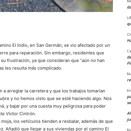
Me
da
Li
qu
Od
Ha
amino El Indio, en San Germán, se vio afectado por un
Ca
erre para reparación. Sin embargo, residentes que
de
 su frustración, ya que consideran que “aún no han
Fl
nas les resulta más complicado.
Ma
re
En
n a arreglar la carretera y que los trabajos tomarían
pa
ubre y no hemos visto que se esté haciendo algo. Nos
so
má, y bajar por una cuesta muy peligrosa para poder
Al
te Víctor Cintrón.
ju
 moja, los vehículos tienden a resbalar, además de que
z. Añadió que llegar a sus viviendas por el camino El
Ma