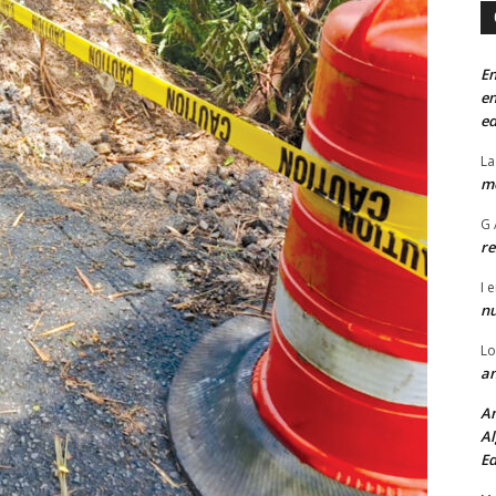
En
en
ed
La
mo
G 
re
I
e
n
Lo
an
An
Al
Ed