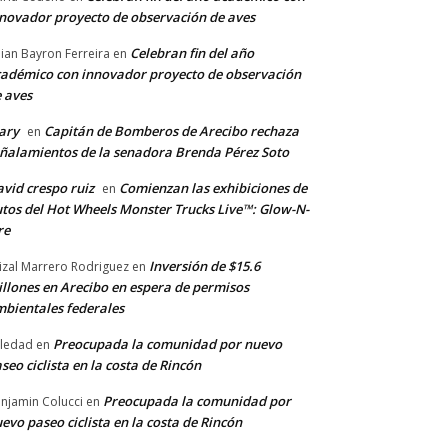
novador proyecto de observación de aves
Celebran fin del año
llian Bayron Ferreira
en
adémico con innovador proyecto de observación
 aves
ary
Capitán de Bomberos de Arecibo rechaza
en
ñalamientos de la senadora Brenda Pérez Soto
vid crespo ruiz
Comienzan las exhibiciones de
en
tos del Hot Wheels Monster Trucks Live™: Glow-N-
re
Inversión de $15.6
izal Marrero Rodriguez
en
llones en Arecibo en espera de permisos
bientales federales
Preocupada la comunidad por nuevo
ledad
en
seo ciclista en la costa de Rincón
Preocupada la comunidad por
njamin Colucci
en
evo paseo ciclista en la costa de Rincón