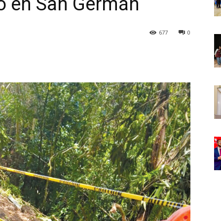
io en San Germán
677
0