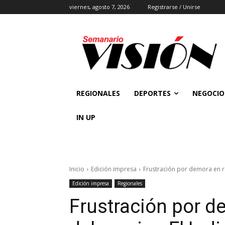
viernes, agosto 7, 2026
Registrarse / Unirse
REGIONALES
DEPORTES
NEGOCIO
IN UP
Inicio
Edición impresa
Frustración por demora en r
Edición impresa
Regionales
Frustración por d