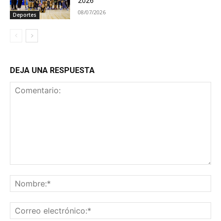
2026
08/07/2026
Deportes
DEJA UNA RESPUESTA
Comentario:
No
Co
ele