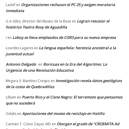
Organizaciones rechazan el PC 25 y exigen moratoria
Lazief
en
inmediata
Logran rescatar el
G A Giles, director del Museo de la Base
en
histórico Teatro Roxy de Aguadilla
Laboy se lleva empleados de COR3 para su nueva empresa
I
en
La lengua española: herencia ancestral a la
Lourdes Lagares
en
juventud actual
Antonio Delgado
Boricuas en la Era del Algoritmo: La
en
Urgencia de una Revolución Educativa
Investigación revela datos geológicos
Megara X. Martínez Crespo
en
de la costa de Quebradillas
Puerto Rico y el Cisne Negro: El terremoto que pensamos
Lilliam
en
que no sucederá
Aportaciones del museo de reciclaje en Hatillo
Odalis
en
Otorgan el grado de “CROEMITA Ad
Carmen T. Colon Zayas, MD
en