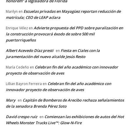
honorem” a legisladora de Florida
Escuelas privadas en Mayagüez reportan reducción de
Marilyn
en
matrícula; CEO de LEAP aclara
Advierte propuesta del PPD sobre paralización en
Enrique Vélez
en
la construcción provocará éxodo de sobre 500 mil
puertorriqueños
Albert Acevedo Díaz presti
Fiesta en Ciales con la
en
juramentación del nuevo alcalde Jesús Resto
Celebran fin del año académico con innovador
María Cedeño
en
proyecto de observación de aves
Celebran fin del año académico con
Lillian Bayron Ferreira
en
innovador proyecto de observación de aves
Mary
Capitán de Bomberos de Arecibo rechaza señalamientos
en
de la senadora Brenda Pérez Soto
David crespo ruiz
Comienzan las exhibiciones de autos del Hot
en
Wheels Monster Trucks Live™: Glow-N-Fire