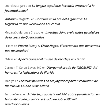
La lengua española: herencia ancestral a la
Lourdes Lagares
en
juventud actual
Antonio Delgado
Boricuas en la Era del Algoritmo: La
en
Urgencia de una Revolución Educativa
Investigación revela datos geológicos
Megara X. Martínez Crespo
en
de la costa de Quebradillas
Puerto Rico y el Cisne Negro: El terremoto que pensamos
Lilliam
en
que no sucederá
Aportaciones del museo de reciclaje en Hatillo
Odalis
en
Otorgan el grado de “CROEMITA Ad
Carmen T. Colon Zayas, MD
en
honorem” a legisladora de Florida
Escuelas privadas en Mayagüez reportan reducción de
Marilyn
en
matrícula; CEO de LEAP aclara
Advierte propuesta del PPD sobre paralización en
Enrique Vélez
en
la construcción provocará éxodo de sobre 500 mil
puertorriqueños