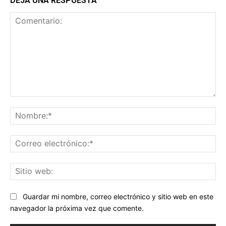
DEJA UNA RESPUESTA
Comentario:
No
Co
ele
Sit
we
Guardar mi nombre, correo electrónico y sitio web en este
navegador la próxima vez que comente.