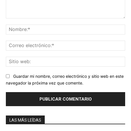
Comentario:
No
Co
ele
Sit
we
Guardar mi nombre, correo electrónico y sitio web en este
navegador la próxima vez que comente.
LAS MÁS LEÍDAS