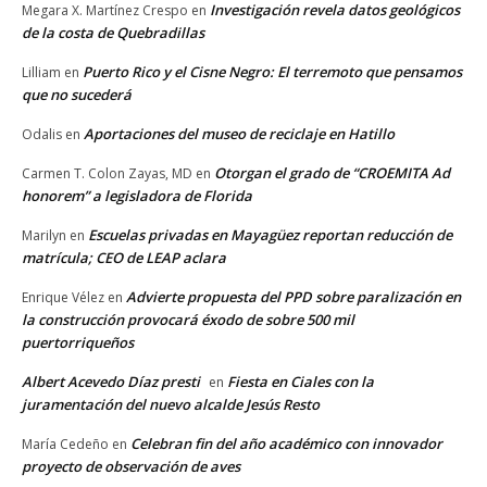
Investigación revela datos geológicos
Megara X. Martínez Crespo
en
de la costa de Quebradillas
Puerto Rico y el Cisne Negro: El terremoto que pensamos
Lilliam
en
que no sucederá
Aportaciones del museo de reciclaje en Hatillo
Odalis
en
Otorgan el grado de “CROEMITA Ad
Carmen T. Colon Zayas, MD
en
honorem” a legisladora de Florida
Escuelas privadas en Mayagüez reportan reducción de
Marilyn
en
matrícula; CEO de LEAP aclara
Advierte propuesta del PPD sobre paralización en
Enrique Vélez
en
la construcción provocará éxodo de sobre 500 mil
puertorriqueños
Albert Acevedo Díaz presti
Fiesta en Ciales con la
en
juramentación del nuevo alcalde Jesús Resto
Celebran fin del año académico con innovador
María Cedeño
en
proyecto de observación de aves