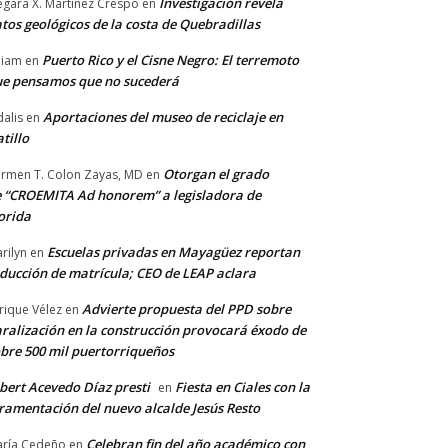
Investigación revela
gara X. Martínez Crespo
en
tos geológicos de la costa de Quebradillas
Puerto Rico y el Cisne Negro: El terremoto
lliam
en
e pensamos que no sucederá
Aportaciones del museo de reciclaje en
alis
en
tillo
Otorgan el grado
rmen T. Colon Zayas, MD
en
 “CROEMITA Ad honorem” a legisladora de
orida
Escuelas privadas en Mayagüez reportan
rilyn
en
ducción de matrícula; CEO de LEAP aclara
Advierte propuesta del PPD sobre
rique Vélez
en
ralización en la construcción provocará éxodo de
bre 500 mil puertorriqueños
bert Acevedo Díaz presti
Fiesta en Ciales con la
en
ramentación del nuevo alcalde Jesús Resto
Celebran fin del año académico con
ría Cedeño
en