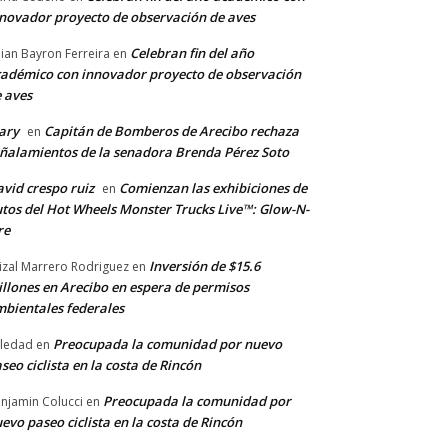
novador proyecto de observación de aves
Celebran fin del año
llian Bayron Ferreira
en
adémico con innovador proyecto de observación
 aves
ary
Capitán de Bomberos de Arecibo rechaza
en
ñalamientos de la senadora Brenda Pérez Soto
vid crespo ruiz
Comienzan las exhibiciones de
en
tos del Hot Wheels Monster Trucks Live™: Glow-N-
re
Inversión de $15.6
izal Marrero Rodriguez
en
llones en Arecibo en espera de permisos
bientales federales
Preocupada la comunidad por nuevo
ledad
en
seo ciclista en la costa de Rincón
Preocupada la comunidad por
njamin Colucci
en
evo paseo ciclista en la costa de Rincón