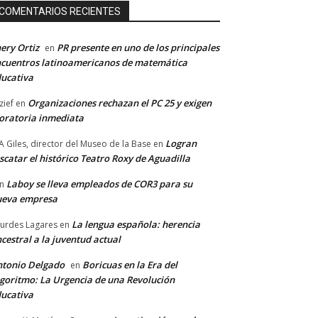
COMENTARIOS RECIENTES
ery Ortiz
PR presente en uno de los principales
en
cuentros latinoamericanos de matemática
ucativa
Organizaciones rechazan el PC 25 y exigen
zief
en
ratoria inmediata
Logran
A Giles, director del Museo de la Base
en
scatar el histórico Teatro Roxy de Aguadilla
Laboy se lleva empleados de COR3 para su
n
ueva empresa
La lengua española: herencia
urdes Lagares
en
cestral a la juventud actual
tonio Delgado
Boricuas en la Era del
en
goritmo: La Urgencia de una Revolución
ucativa