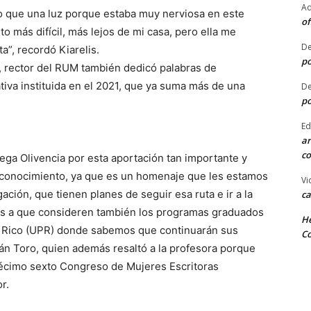
Ad
mo que una luz porque estaba muy nerviosa en este
of
 más difícil, más lejos de mi casa, pero ella me
De
”, recordó Kiarelis.
po
o, rector del RUM también dedicó palabras de
ativa instituida en el 2021, que ya suma más de una
De
po
Ed
ar
co
ega Olivencia por esta aportación tan importante y
e reconocimiento, ya que es un homenaje que les estamos
Vi
ción, que tienen planes de seguir esa ruta e ir a la
ca
os a que consideren también los programas graduados
He
to Rico (UPR) donde sabemos que continuarán sus
Co
ullán Toro, quien además resaltó a la profesora porque
écimo sexto Congreso de Mujeres Escritoras
r.