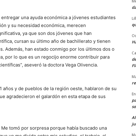
Me
da
e entregar una ayuda económica a jóvenes estudiantes
Li
qu
ción y su necesidad económica, merecen
nificativa, ya que son dos jóvenes que han
Od
tífica, cursan su último año de bachillerato y tienen
Ha
s. Además, han estado conmigo por los últimos dos o
Ca
va, por lo que es un regocijo enorme contribuir para
de
entíficas”, aseveró la doctora Vega Olivencia.
Fl
Ma
re
21 años y de pueblos de la región oeste, hablaron de su
En
 que agradecieron el galardón en esta etapa de sus
pa
so
Al
ju
a. Me tomó por sorpresa porque había buscado una
Ma
ue yo me divido entre mis estudios, el trabajo, al