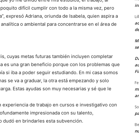
in
 poquito difícil cumplir con todo a la misma vez, pero
”, expresó Adriana, oriunda de Isabela, quien aspira a
Li
ac
 analítica o ambiental para concentrarse en el área de
de
M
se
lis, cuyas metas futuras también incluyen completar
Da
ca es una gran beneficio porque con los problemas que
au
Fi
ía si iba a poder seguir estudiando. En mi casa somos
nas se va a graduar, la otra está empezando y solo
Fe
carga. Estas ayudas son muy necesarias y sé que le
mi
am
 experiencia de trabajo en cursos e investigativo con
So
rofundamente impresionada con su talento,
pa
o dudó en brindarles esta subvención.
Be
nu