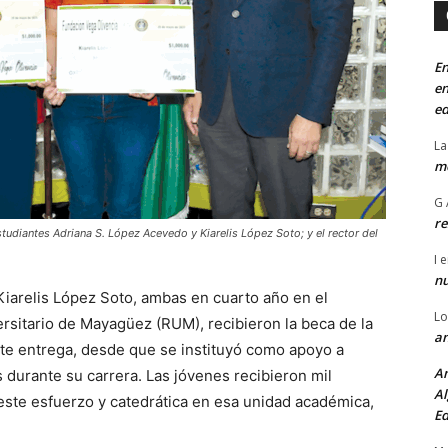
En
en
ed
La
mo
G 
re
studiantes Adriana S. López Acevedo y Kiarelis López Soto; y el rector del
I
e
n
Kiarelis López Soto, ambas en cuarto año en el
Lo
sitario de Mayagüez (RUM), recibieron la beca de la
an
te entrega, desde que se instituyó como apoyo a
An
s durante su carrera. Las jóvenes recibieron mil
Al
este esfuerzo y catedrática en esa unidad académica,
Ed