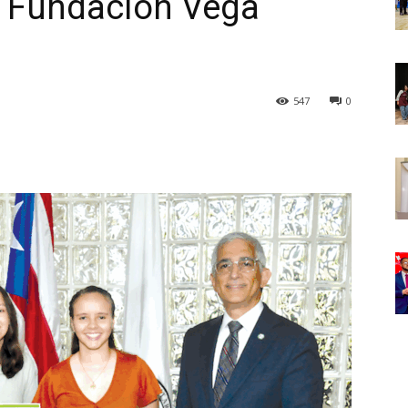
a Fundación Vega
547
0