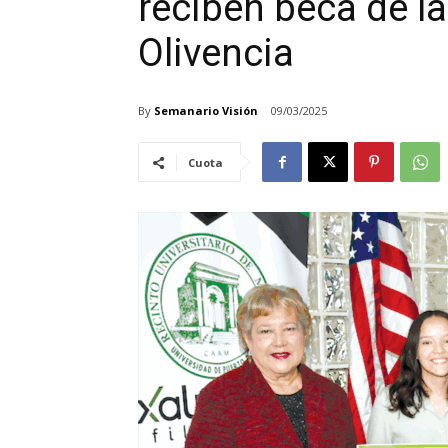
reciben beca de l
Olivencia
By
Semanario Visión
09/03/2025
Cuota