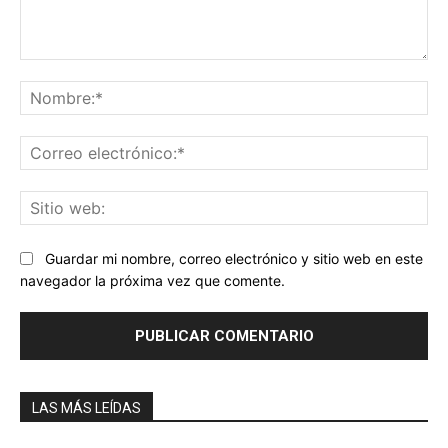
Comentario:
No
Co
ele
Sit
we
Guardar mi nombre, correo electrónico y sitio web en este
navegador la próxima vez que comente.
LAS MÁS LEÍDAS