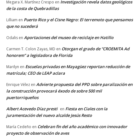
Investigación revela datos geológicos
Megara X. Martínez Crespo
en
de la costa de Quebradillas
Puerto Rico y el Cisne Negro: El terremoto que pensamos
Lilliam
en
que no sucederá
Aportaciones del museo de reciclaje en Hatillo
Odalis
en
Otorgan el grado de “CROEMITA Ad
Carmen T. Colon Zayas, MD
en
honorem” a legisladora de Florida
Escuelas privadas en Mayagüez reportan reducción de
Marilyn
en
matrícula; CEO de LEAP aclara
Advierte propuesta del PPD sobre paralización en
Enrique Vélez
en
la construcción provocará éxodo de sobre 500 mil
puertorriqueños
Albert Acevedo Díaz presti
Fiesta en Ciales con la
en
juramentación del nuevo alcalde Jesús Resto
Celebran fin del año académico con innovador
María Cedeño
en
proyecto de observación de aves