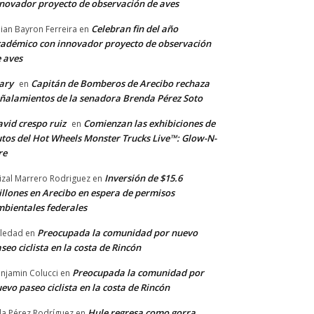
novador proyecto de observación de aves
Celebran fin del año
llian Bayron Ferreira
en
adémico con innovador proyecto de observación
 aves
ary
Capitán de Bomberos de Arecibo rechaza
en
ñalamientos de la senadora Brenda Pérez Soto
vid crespo ruiz
Comienzan las exhibiciones de
en
tos del Hot Wheels Monster Trucks Live™: Glow-N-
re
Inversión de $15.6
izal Marrero Rodriguez
en
llones en Arecibo en espera de permisos
bientales federales
Preocupada la comunidad por nuevo
ledad
en
seo ciclista en la costa de Rincón
Preocupada la comunidad por
njamin Colucci
en
evo paseo ciclista en la costa de Rincón
Hule regresa como gorra
a Pérez Rodríguez
en