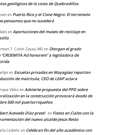
tos geológicos de la costa de Quebradillas
Puerto Rico y el Cisne Negro: El terremoto
lliam
en
e pensamos que no sucederá
Aportaciones del museo de reciclaje en
alis
en
tillo
Otorgan el grado
rmen T. Colon Zayas, MD
en
 “CROEMITA Ad honorem” a legisladora de
orida
Escuelas privadas en Mayagüez reportan
rilyn
en
ducción de matrícula; CEO de LEAP aclara
Advierte propuesta del PPD sobre
rique Vélez
en
ralización en la construcción provocará éxodo de
bre 500 mil puertorriqueños
bert Acevedo Díaz presti
Fiesta en Ciales con la
en
ramentación del nuevo alcalde Jesús Resto
Celebran fin del año académico con
ría Cedeño
en