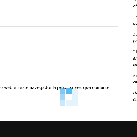
of
De
po
De
Nombre:
po
Ed
Correo
ar
electróni
co
Sitio
Vi
web:
ca
itio web en este navegador la próxima vez que comente.
He
Co