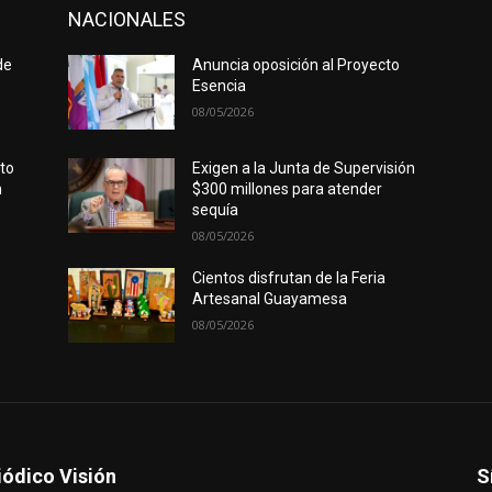
NACIONALES
de
Anuncia oposición al Proyecto
Esencia
08/05/2026
rto
Exigen a la Junta de Supervisión
n
$300 millones para atender
sequía
08/05/2026
Cientos disfrutan de la Feria
Artesanal Guayamesa
08/05/2026
iódico Visión
S