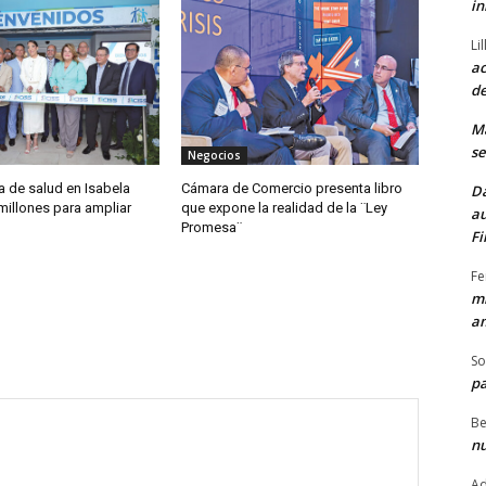
in
Li
ac
de
M
se
Negocios
a de salud en Isabela
Cámara de Comercio presenta libro
Da
 millones para ampliar
que expone la realidad de la ¨Ley
au
Promesa¨
Fi
Fe
mi
am
So
pa
Be
nu
Ad