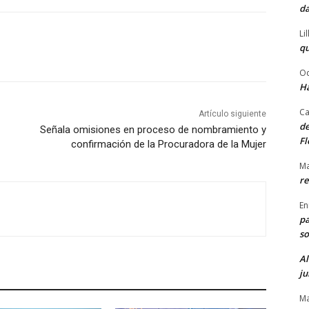
da
Li
qu
Od
Ha
Ca
Artículo siguiente
de
Señala omisiones en proceso de nombramiento y
Fl
confirmación de la Procuradora de la Mujer
Ma
re
En
pa
so
Al
ju
Ma