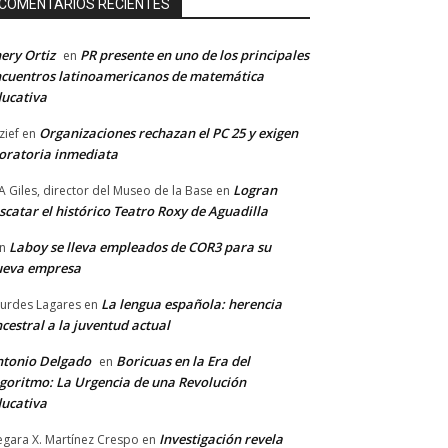
COMENTARIOS RECIENTES
ery Ortiz
PR presente en uno de los principales
en
cuentros latinoamericanos de matemática
ucativa
Organizaciones rechazan el PC 25 y exigen
zief
en
ratoria inmediata
Logran
A Giles, director del Museo de la Base
en
scatar el histórico Teatro Roxy de Aguadilla
Laboy se lleva empleados de COR3 para su
n
ueva empresa
La lengua española: herencia
urdes Lagares
en
cestral a la juventud actual
tonio Delgado
Boricuas en la Era del
en
goritmo: La Urgencia de una Revolución
ucativa
Investigación revela
gara X. Martínez Crespo
en