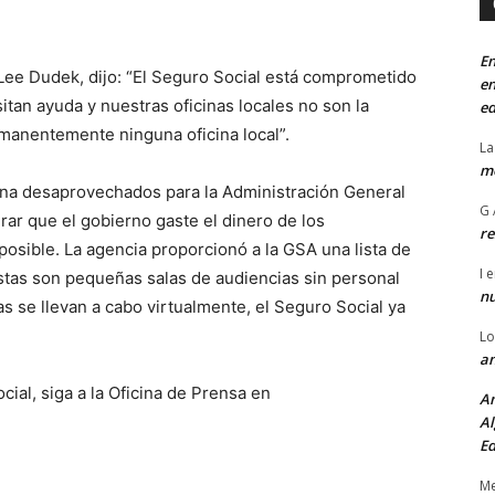
En
 Lee Dudek, dijo: “El Seguro Social está comprometido
en
itan ayuda y nuestras oficinas locales no son la
ed
manentemente ninguna oficina local”.
La
mo
cina desaprovechados para la Administración General
G 
rar que el gobierno gaste el dinero de los
re
osible. La agencia proporcionó a la GSA una lista de
I
e
estas son pequeñas salas de audiencias sin personal
n
as se llevan a cabo virtualmente, el Seguro Social ya
Lo
an
cial, siga a la Oficina de Prensa en
An
Al
Ed
Me