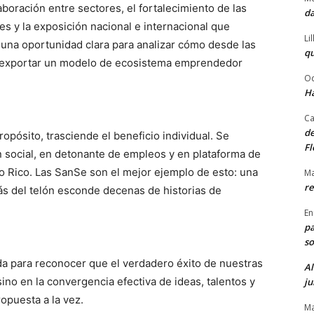
oración entre sectores, el fortalecimiento de las
da
es y la exposición nacional e internacional que
Li
una oportunidad clara para analizar cómo desde las
qu
e exportar un modelo de ecosistema emprendedor
Od
Ha
Ca
de
pósito, trasciende el beneficio individual. Se
Fl
 social, en detonante de empleos y en plataforma de
to Rico. Las SanSe son el mejor ejemplo de esto: una
Ma
re
rás del telón esconde decenas de historias de
En
pa
so
da para reconocer que el verdadero éxito de nuestras
Al
 sino en la convergencia efectiva de ideas, talentos y
ju
opuesta a la vez.
Ma