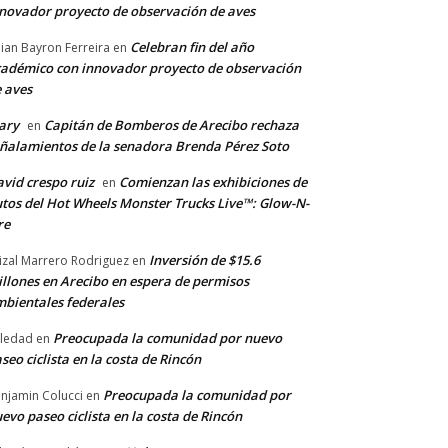
novador proyecto de observación de aves
Celebran fin del año
llian Bayron Ferreira
en
adémico con innovador proyecto de observación
 aves
ary
Capitán de Bomberos de Arecibo rechaza
en
ñalamientos de la senadora Brenda Pérez Soto
vid crespo ruiz
Comienzan las exhibiciones de
en
tos del Hot Wheels Monster Trucks Live™: Glow-N-
re
Inversión de $15.6
izal Marrero Rodriguez
en
llones en Arecibo en espera de permisos
bientales federales
Preocupada la comunidad por nuevo
ledad
en
seo ciclista en la costa de Rincón
Preocupada la comunidad por
njamin Colucci
en
evo paseo ciclista en la costa de Rincón