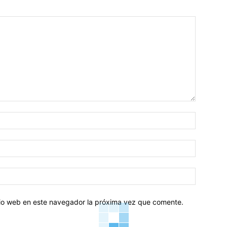
Nombre:
Correo
electróni
Sitio
web:
itio web en este navegador la próxima vez que comente.