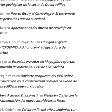
tos geológicos de la costa de Quebradillas
Puerto Rico y el Cisne Negro: El terremoto
lliam
en
e pensamos que no sucederá
Aportaciones del museo de reciclaje en
alis
en
tillo
Otorgan el grado
rmen T. Colon Zayas, MD
en
 “CROEMITA Ad honorem” a legisladora de
orida
Escuelas privadas en Mayagüez reportan
rilyn
en
ducción de matrícula; CEO de LEAP aclara
Advierte propuesta del PPD sobre
rique Vélez
en
ralización en la construcción provocará éxodo de
bre 500 mil puertorriqueños
bert Acevedo Díaz presti
Fiesta en Ciales con la
en
ramentación del nuevo alcalde Jesús Resto
Celebran fin del año académico con
ría Cedeño
en