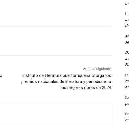
in
Li
ac
de
M
se
Da
au
Fi
Artículo siguiente
Fe
do
Instituto de literatura puertorriqueña otorga los
mi
premios nacionales de literatura y periodismo a
am
las mejores obras de 2024
So
pa
Be
nu