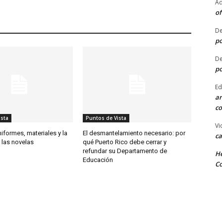
Ad
of
De
po
De
po
Ed
ar
co
ista
Puntos de Vista
Vi
iformes, materiales y la
El desmantelamiento necesario: por
ca
 las novelas
qué Puerto Rico debe cerrar y
refundar su Departamento de
He
Educación
Co