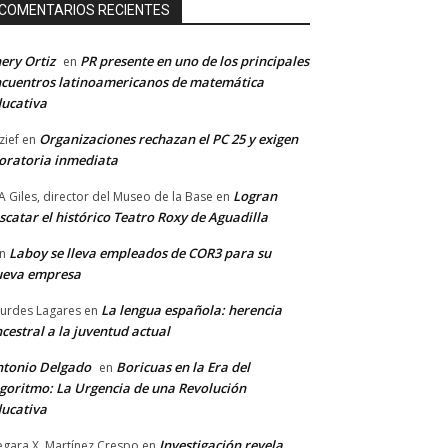
COMENTARIOS RECIENTES
ery Ortiz
PR presente en uno de los principales
en
cuentros latinoamericanos de matemática
ucativa
Organizaciones rechazan el PC 25 y exigen
zief
en
ratoria inmediata
Logran
A Giles, director del Museo de la Base
en
scatar el histórico Teatro Roxy de Aguadilla
Laboy se lleva empleados de COR3 para su
n
ueva empresa
La lengua española: herencia
urdes Lagares
en
cestral a la juventud actual
tonio Delgado
Boricuas en la Era del
en
goritmo: La Urgencia de una Revolución
ucativa
Investigación revela
gara X. Martínez Crespo
en