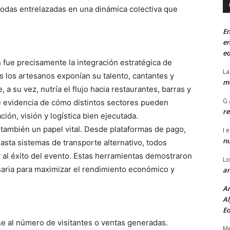
todas entrelazadas en una dinámica colectiva que
En
en
ed
 fue precisamente la integración estratégica de
La
s los artesanos exponían su talento, cantantes y
mo
a su vez, nutría el flujo hacia restaurantes, barras y
G 
ue evidencia de cómo distintos sectores pueden
re
ión, visión y logística bien ejecutada.
también un papel vital. Desde plataformas de pago,
I
e
n
asta sistemas de transporte alternativo, todos
 al éxito del evento. Estas herramientas demostraron
Lo
esaria para maximizar el rendimiento económico y
an
An
Al
Ed
se al número de visitantes o ventas generadas.
Me