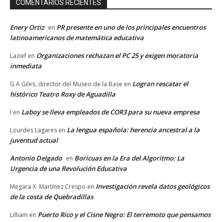
COMENTARIOS RECIENTES
Enery Ortiz
PR presente en uno de los principales encuentros
en
latinoamericanos de matemática educativa
Organizaciones rechazan el PC 25 y exigen moratoria
Lazief
en
inmediata
Logran rescatar el
G A Giles, director del Museo de la Base
en
histórico Teatro Roxy de Aguadilla
Laboy se lleva empleados de COR3 para su nueva empresa
I
en
La lengua española: herencia ancestral a la
Lourdes Lagares
en
juventud actual
Antonio Delgado
Boricuas en la Era del Algoritmo: La
en
Urgencia de una Revolución Educativa
Investigación revela datos geológicos
Megara X. Martínez Crespo
en
de la costa de Quebradillas
Puerto Rico y el Cisne Negro: El terremoto que pensamos
Lilliam
en