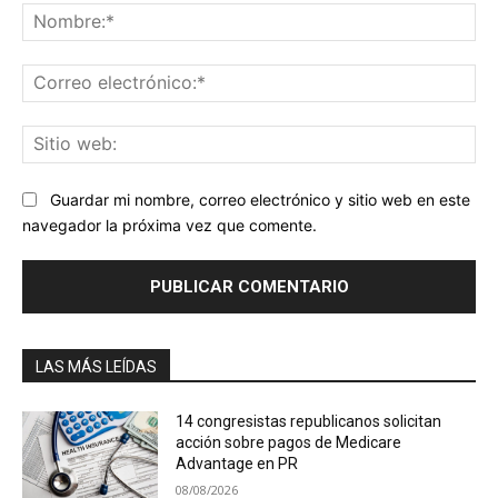
No
Co
ele
Sit
we
Guardar mi nombre, correo electrónico y sitio web en este
navegador la próxima vez que comente.
LAS MÁS LEÍDAS
14 congresistas republicanos solicitan
acción sobre pagos de Medicare
Advantage en PR
08/08/2026