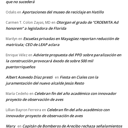
que no sucederá
Aportaciones del museo de reciclaje en Hatillo
Odalis
en
Otorgan el grado de “CROEMITA Ad
Carmen T. Colon Zayas, MD
en
honorem” a legisladora de Florida
Escuelas privadas en Mayagüez reportan reducción de
Marilyn
en
matrícula; CEO de LEAP aclara
Advierte propuesta del PPD sobre paralización en
Enrique Vélez
en
la construcción provocará éxodo de sobre 500 mil
puertorriqueños
Albert Acevedo Díaz presti
Fiesta en Ciales con la
en
juramentación del nuevo alcalde Jesús Resto
Celebran fin del año académico con innovador
María Cedeño
en
proyecto de observación de aves
Celebran fin del año académico con
Lillian Bayron Ferreira
en
innovador proyecto de observación de aves
Mary
Capitán de Bomberos de Arecibo rechaza señalamientos
en