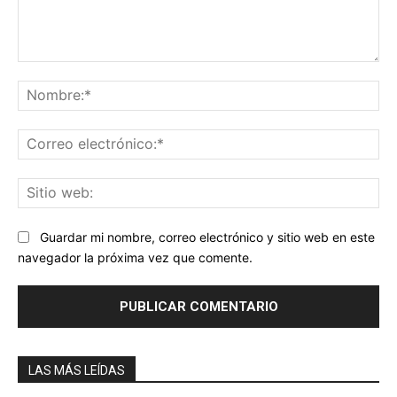
Comentario:
No
Co
ele
Sit
we
Guardar mi nombre, correo electrónico y sitio web en este
navegador la próxima vez que comente.
LAS MÁS LEÍDAS