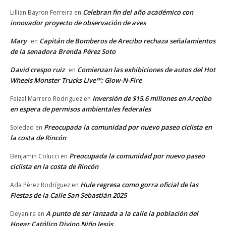
Celebran fin del año académico con
Lillian Bayron Ferreira
en
innovador proyecto de observación de aves
Mary
Capitán de Bomberos de Arecibo rechaza señalamientos
en
de la senadora Brenda Pérez Soto
David crespo ruiz
Comienzan las exhibiciones de autos del Hot
en
Wheels Monster Trucks Live™: Glow-N-Fire
Inversión de $15.6 millones en Arecibo
Feizal Marrero Rodriguez
en
en espera de permisos ambientales federales
Preocupada la comunidad por nuevo paseo ciclista en
Soledad
en
la costa de Rincón
Preocupada la comunidad por nuevo paseo
Benjamin Colucci
en
ciclista en la costa de Rincón
Hule regresa como gorra oficial de las
Ada Pérez Rodríguez
en
Fiestas de la Calle San Sebastián 2025
A punto de ser lanzada a la calle la población del
Deyanira
en
Hogar Católico Divino Niño Jesús