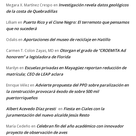
Investigación revela datos geológicos
Megara X. Martínez Crespo
en
de la costa de Quebradillas
Puerto Rico y el Cisne Negro: El terremoto que pensamos
Lilliam
en
que no sucederá
Aportaciones del museo de reciclaje en Hatillo
Odalis
en
Otorgan el grado de “CROEMITA Ad
Carmen T. Colon Zayas, MD
en
honorem” a legisladora de Florida
Escuelas privadas en Mayagüez reportan reducción de
Marilyn
en
matrícula; CEO de LEAP aclara
Advierte propuesta del PPD sobre paralización en
Enrique Vélez
en
la construcción provocará éxodo de sobre 500 mil
puertorriqueños
Albert Acevedo Díaz presti
Fiesta en Ciales con la
en
juramentación del nuevo alcalde Jesús Resto
Celebran fin del año académico con innovador
María Cedeño
en
proyecto de observación de aves